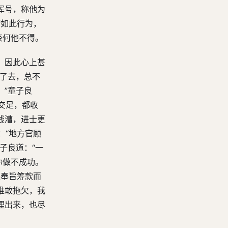
第三十四回 办义赈善人是富 盗虚声廉吏难为
浑号，称他为
府如此行为，
第三十五回 捐巨资纨绔得高官 吝小费貂珰发妙谑
奈何他不得。
第三十六回 骗中骗又逢鬼魅 强中强巧遇机缘
第三十七回 缴宪帖老父托人情 补札稿宠姬打官话
，因此心上甚
包了去，总不
第三十八回 丫姑爷乘龙充快婿 知客僧拉马认干娘
。”童子良
第三十九回 省钱财惧内误庸医 瞒消息藏娇感侠友
交足，都收
第四十回 息坤威解纷凭片语 绍心法清讼诩多才
钱漕，进士更
第四十一回 乞保留极意媚乡绅 算交代有心改帐簿
：“地方官顾
第四十二回 欢喜便宜暗中上当 附庸风雅忙里偷闲
子良道：“一
你做不成功。
第四十三回 八座荒唐起居无节 一班龌龊堂构相承
是奉旨筹款而
第四十四回 跌茶碗初次上台盘 拉辫子两番争节礼
谁敢拖欠，我
第四十五回 擅受民词声名扫地 渥承宪眷气焰熏天
理出来，也尽
第四十六回 却洋货尚书挽利权 换银票公子工心计