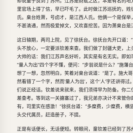
却说童子良到了苏州。江苏是财赋之区，本是有名的地
里官场上得了信，早已吓毛了。此时做江苏巡抚的，姓
氏。臬台姓萧，号卣才，是江西人氏。他俩一个是保举
不甚清通，然而极爱掉文，又欢喜挖苦。因为萧臬台是
这日辕期，两司上院，见了徐抚台。徐抚台先开口道：
头不放心，一定要派钦差来查。我们做了封疆大吏，上头
大帅的话：我们江苏声名好听，其实是有名无实。即如司
“量人为出”四个字不懂，便问：“步翁说是什么？”施藩
想了一想，忽然明白，笑着对臬台说道：“是了。施大哥眼
然看错了一个字，然而‘量人为出’，这个‘人’字还讲得
们说正经话。钦差说来就来，我们须得早为防备。你二
差查考。等到这一关搪塞过了，我兄弟亦决计不来管你
有，司里实在感激！”徐抚台道：“多糜费，少糜费，横
头交代属员，赶造册子，不提。
正是有话便长，无话便短。转眼间，童钦差已经到了苏