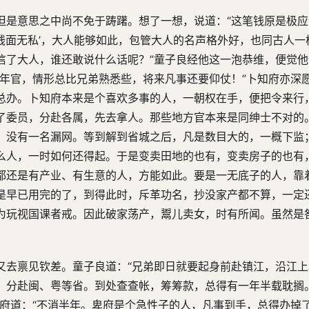
但是意思之中尚不免于踌躇。想了一想，说道：“这笔钱原是极
‘钱面无私’，大人能够如此，包管大人的名声格外好，也同古人一
信了大人，谁还敢说什么话呢？”童子良经他这一泡恭维，便觉
几年官，情形总比兄弟熟悉些，将来凡事还要仰仗！”卜知府亦深
总办。卜知府本来是个喜欢多事的人，一朝权在手，便把令来行
了委员，分赴各属，先去拿人。那些地方官本来是同绅士不对的
，没有一名漏网。等到解到省城之后，凡是数目大的，一概下监
么人，一时如何还得起。于是变卖田地的也有，变卖房子的也有
都还是有产业、有生意的人，方能如此。要是一无底子的人，靠
是早已用完的了，到得此时，斥革功名，抄没家产都不算，一定
为玩视国课者戒。因此破家荡产，鬻儿卖女，时有所闻。虽然是
又去禀见钦差。童子良道：“兄弟即日就要起身前赴镇江，沿江
，分赴闽、粤等省。到处查查帐，筹筹款，总得有一年半载耽搁
知府道：“不消半年。卑府是个急性子的人，凡事到手，总得办掉