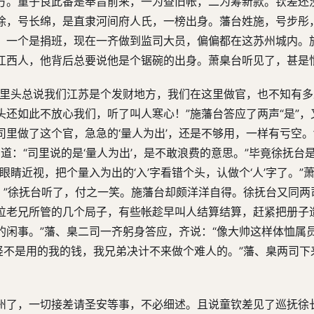
方。童子良此番是奉旨前来，一为查旧帐，二为筹新款。钦差还
徐，号长绵，是直隶河间府人氏，一榜出身。藩台姓施，号步彤
，一个是捐班，现在一齐做到监司大员，偏偏都在这苏州城内。
江西人，他背后总要说他是个锯碗的出身。萧臬台听见了，甚是
“里头总说我们江苏是个发财地方，我们在这里做官，也不知有
还如此不放心我们，听了叫人寒心！”施藩台答应了两声“是”，
里做了这个官，急急的‘量人为出’，还是不够用，一样有亏空。
台道：“司里说的是‘量人为出’，是不敢浪费的意思。”毕竟徐抚台
睛近视，把个量入为出的‘入’字看错个头，认做个‘人’字了。”萧
过。”徐抚台听了，付之一笑。施藩台却颇洋洋自得。徐抚台又同两
位老兄所管的几个局子，有些帐趁早叫人结算结算，赶紧把册子
的闲事。”藩、臬二司一齐躬身答应，齐说：“像大帅这样体恤属
竖不是用的我的钱，我兄弟决计不来做个难人的。”藩、臬两司下
州了，一切接差请圣安等事，不必细述。且说童钦差见了巡抚徐