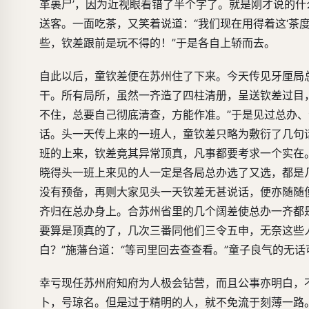
革裹尸’，因为近视眼看错了半个字了。就是刚才说的什么
送客。一面吃茶，又笑着说道：“我们现在用得着这‘茶
些，钦差跟前是玩不得的！”于是各自上轿而去。
自此以后，童钦差便在苏州住了下来。今天传见牙厘局
干。所有局所，虽然一齐造了四柱清册，呈送钦差过目
不住，总要自己彻底清查，方能作准。”于是见过总办
话。头一天传上来的一班人，童钦差只略为敷衍了几句
班的上来，钦差竟其异常顶真，凡事都要考求一个实在
晓得头一班上来见的人一定是各局总办选了又选，都是
没有预备，再则大家见头一天钦差无甚说话，便亦随随
齐归在总办身上。合苏州省里的几个阔差使总办一齐都
要算是顶真的了，几次三番同他们三令五申，无奈这些
白？”施藩台道：“等司里回去查查看。”童子良气的无
幸亏现任苏州府知府为人极会钻营，而且公事亦明白，
卜，号琼名。但是过于精明的人，就不免流于刻薄一路