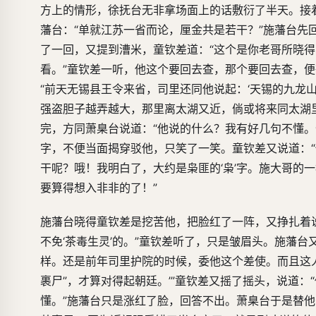
方上的情形，徐抚台无非拿场面上的话敷衍了半天。接
藩台：“单就江苏一省而论，厘金共是若干？”施藩台先回
了一回，又提到漕米，童钦差道：“这个是你老哥所晓得
看。”童钦差一听，他这个要回去查，那个要回去查，
“前天无锡县王令来省，司里还同他说起：‘天锡的九龙
强盗胆子越弄越大，那里离太湖又近，倘或将来同太湖里
完，方同萧臬台说道：“他说的什么？我有好几句不懂。
字，不便当面揭穿驳他，只笑了一笑。童钦差又说道：“
干呢？哦！我明白了，大约是枭匪的‘枭’字。施大哥的
要算得想入非非的了！”
施藩台晓得童钦差是挖苦他，把脸红了一阵，又挣扎着
不免‘茶毒生灵’的。”童钦差听了，只是皱眉头。施藩
样。还是前年司里护院的时候，委他这个差使。而且这人
裹尸”，才算对得起朝廷。’”童钦差又摇了摇头，说道：
懂。”施藩台只是涨红了脸，回答不出。萧臬台于是替他