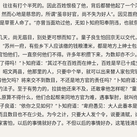
，往往有打个半死的。因此百姓恨极了他，背后都替他起了一个
，然而心地是慈悲的，所谓“虽非好官，尚不失为好人”。因见首
正是草菅人命了。”亦曾当面劝过他，无如卜知府阳奉阴违，也就
几天，尚无眉目，别处更可想而知了。童子良生怕回京无以交代
：“苏州一府，有些乡下人应该缴的钱粮漕米，都是地方上绅士
官怕他们，一直奈何他们不得。许多年积攒下来，为数却亦不少
了得吗！”卜知府道：“其过不在百姓而在绅士，百姓是早已十成
、昭文两县，他那里的人，只要中个举，就可以出来替人家包完
容他欠吗？将来交不到数目，不还是地方官的责任吗？”卜知府道
的法子。至于有势力的，拉拢他还来不及，还敢拿他怎样呢？”童
举人原算不得什么，他们合起帮来同地方官为难，遇事掣肘，就叫
子良道：“依你之见如何？”卜知府道：“卑府愚见：大人此番本
而且数目也不在少处。为今之计，只要大人发个令，说要清赋，
家害怕，以后的事情就好办了。不但以后的事情好办，这笔钱清