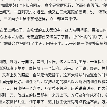
“如此更好！”卜知府回去，真个是雷厉风行，丝毫不肯假借。怕
上问案，一直到夜方才退堂。他又在三大宪跟前禀明，说：“有
到。三宪面子上虽不拿他怎样，心上却甚是不快。
坐在堂上问案子，连吃饭的工夫都没有。这人精明得很，赛如古
心上本以为然；无奈施藩台又读差了字音，把个皋陶的“陶”字，
桃？”施藩台亦把脸红了半天，回答不出。后来还是一位候补道忽
府的，姓万，号向荣，是四川人氏。这人以军功出身，一直保到
省巡抚查明复奏，奉旨降了一个知府。后来走了门路，经两江总
，又有上头的照应，自然是他无疑了。这万太尊从前做道台的时
手里光景还好。到任之后，就把从前的积蓄以及新收的到任规费
上不肯，只出得一个六厘，万太尊不答应，后首说来说去，作为
不到一万，放出去的帐面却有十来万上下。齐巧这年年成不好，
被人家倒掉几注，到了年下，这爿钱庄便觉得有点转运不灵。万