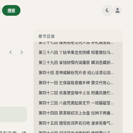
第三十三回 查帐目奉札谒银行 借名头敛钱开书局
搜索
第三十四回 办义赈善人是富 盗虚声廉吏难为
第三十五回 捐巨资纨绔得高官 吝小费貂珰发妙谑
第三十六回 骗中骗又逢鬼魅 强中强巧遇机缘
章节目录
第三十七回 缴宪帖老父托人情 补札稿宠姬打官话
第三十八回 丫姑爷乘龙充快婿 知客僧拉马认干娘
第三十九回 省钱财惧内误庸医 瞒消息藏娇感侠友
第四十回 息坤威解纷凭片语 绍心法清讼诩多才
第四十一回 乞保留极意媚乡绅 算交代有心改帐簿
第四十二回 欢喜便宜暗中上当 附庸风雅忙里偷闲
第四十三回 八座荒唐起居无节 一班龌龊堂构相承
第四十四回 跌茶碗初次上台盘 拉辫子两番争节礼
第四十五回 擅受民词声名扫地 渥承宪眷气焰熏天
第四十六回 却洋货尚书挽利权 换银票公子工心计