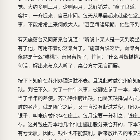
觉。大约多则三月，少则两月，总好销差。”童子良道：
容情，一齐提来，自己审问。每天从早晨起来就坐在堂
事，不能常常上来伺候大人。”甚至每逢辕期，他独不
有天施藩台又同萧臬台说道：“听说卜某人是一天到晚
有了他，可用不着你这臬台了。”施藩台说这话，萧臬台
像煞是什么“糕桃”。萧臬台愣了，忙问：“什么叫做糕
句话，解出来与众人听了，臬台方才无言而罢。
按下卜知府在苏州办理清赋不表。且说此时做徐州府知
缺。到任不久，为了一件什么事，被御史参了一本，本
当了半年的差使。齐巧徐州府出缺，他是实缺降调人员
赃的名声，就是降官之后，又一直没有断过差使，所以
银子，叫帐房替他存在庄上。每月定要一分利息，钱庄
存。这爿钱庄乃本地几个绅士掘出股分来合开的，下本
有亏无赢，因此，钱业也不能获利。后来放出去的帐又