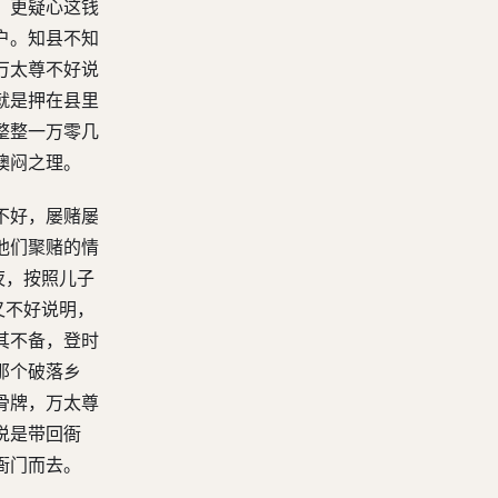
，更疑心这钱
户。知县不知
万太尊不好说
就是押在县里
整整一万零几
懊闷之理。
不好，屡赌屡
他们聚赌的情
夜，按照儿子
又不好说明，
其不备，登时
那个破落乡
骨牌，万太尊
说是带回衙
衙门而去。