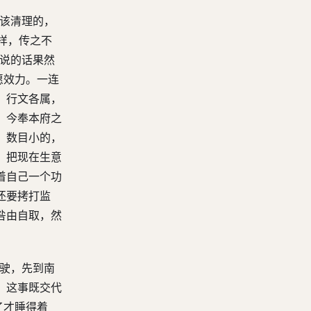
第四十七回 喜掉文频频说白字 为惜费急急煮乌烟
应该清理的，
第四十八回 还私债巧邀上宪欢 骗公文忍绝良朋义
样，传之不
第四十九回 焚遗财伤心说命妇 造揭帖密计遣群姬
他说的话果然
第五十回 听主使豪仆学摸金 抗官威洋奴唆吃教
愿效力。一连
，行文各属，
第五十一回 覆雨翻云自相矛盾 依草附木莫测机关
。今奉本府之
；数目小的，
，把现在生意
着自己一个功
还要拷打监
咎由自取，然
上驶，先到南
。这事既交代
了才睡得着