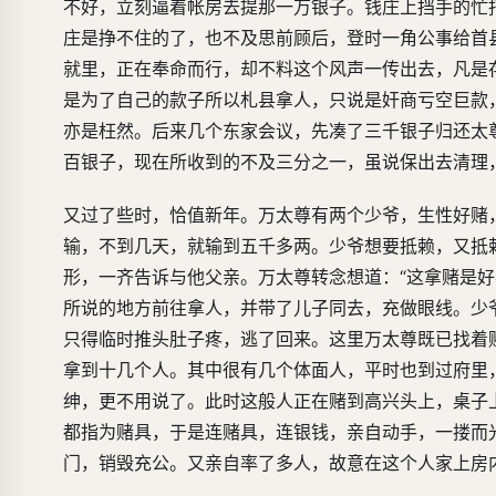
不好，立刻逼着帐房去提那一万银子。钱庄上挡手的忙
庄是挣不住的了，也不及思前顾后，登时一角公事给首
就里，正在奉命而行，却不料这个风声一传出去，凡是
是为了自己的款子所以札县拿人，只说是奸商亏空巨款
亦是枉然。后来几个东家会议，先凑了三千银子归还太
百银子，现在所收到的不及三分之一，虽说保出去清理
又过了些时，恰值新年。万太尊有两个少爷，生性好赌
输，不到几天，就输到五千多两。少爷想要抵赖，又抵
形，一齐告诉与他父亲。万太尊转念想道：“这拿赌是
所说的地方前往拿人，并带了儿子同去，充做眼线。少
只得临时推头肚子疼，逃了回来。这里万太尊既已找着
拿到十几个人。其中很有几个体面人，平时也到过府里
绅，更不用说了。此时这般人正在赌到高兴头上，桌子
都指为赌具，于是连赌具，连银钱，亲自动手，一搂而
门，销毁充公。又亲自率了多人，故意在这个人家上房