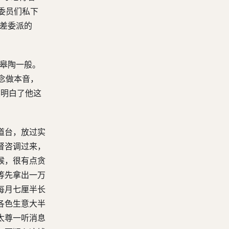
委员们私下
钦差委派的
时皋陶一般。
念做本音，
然明白了他这
道台，放过实
督咨调过来，
候，很有点贪
等先拿出一万
每月七厘半长
各色生意大半
太尊一听消息