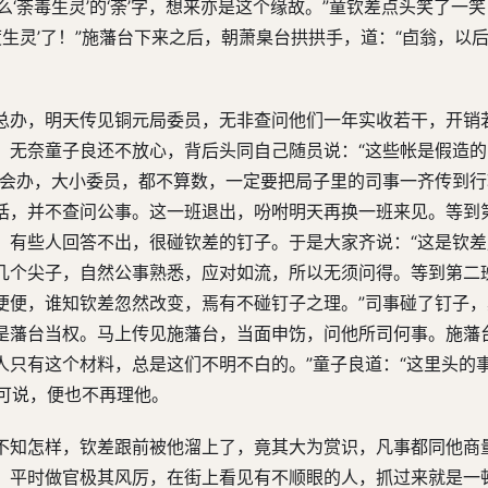
‘荼毒生灵’的‘荼’字，想来亦是这个缘故。”童钦差点头笑了一
度生灵’了！”施藩台下来之后，朝萧臬台拱拱手，道：“卣翁，以
总办，明天传见铜元局委员，无非查问他们一年实收若干，开销
，无奈童子良还不放心，背后头同自己随员说：“这些帐是假造
、会办，大小委员，都不算数，一定要把局子里的司事一齐传到
话，并不查问公事。这一班退出，吩咐明天再换一班来见。等到
。有些人回答不出，很碰钦差的钉子。于是大家齐说：“这是钦
几个尖子，自然公事熟悉，应对如流，所以无须问得。等到第二
便便，谁知钦差忽然改变，焉有不碰钉子之理。”司事碰了钉子
是藩台当权。马上传见施藩台，当面申饬，问他所司何事。施藩
人只有这个材料，总是这们不明不白的。”童子良道：“这里头的
话可说，便也不再理他。
不知怎样，钦差跟前被他溜上了，竟其大为赏识，凡事都同他商
。平时做官极其风厉，在街上看见有不顺眼的人，抓过来就是一