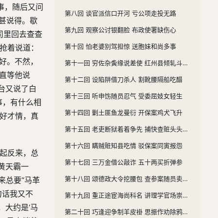
事，随后又问
第八回 谈官派信口开河 亏公项走投无路
无甚说得。歇
第九回 观察公讨银翻脸 布政使署缺伤心
司里回去查查
第十回 怕老婆别驾担惊 送胞妹和尚多事
又抢着说道：
才好。不然，
第十一回 穷佐杂夤缘说差使 红州县倾轧斗心思
一直等他说
第十二回 设陷阱借刀杀人 割靴腰隔船吃醋
台又说了白
第十三回 听申饬随员忍气 受委屈妓女轻生
事，有什么相
第十四回 剿土匪鱼龙曼衍 开保案鸡犬飞升
哥好才情，真
第十五回 老吏断狱着着争先 捕快查赃头头是道
第十六回 瞒贼赃知县吃情 驳保案同寅报怨
造起反来，总
第十七回 三万金借公敲诈 五十两买折弹参
黄天霸一
第十八回 颂德政大令挖腰包 查参案随员卖关节
来总要“马革
句话我又不
第十九回 重正途宦海尚科名 讲理学官场崇节俭
，大约是‘马
第二十回 巧逢迎争制羊皮褂 思振作劝除鸦片烟