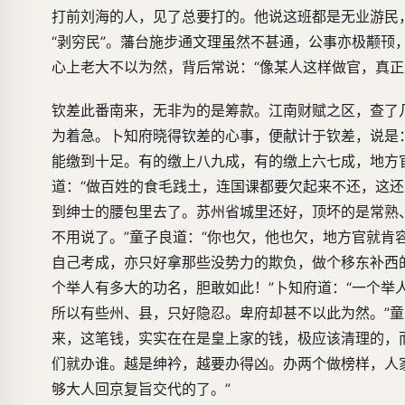
打前刘海的人，见了总要打的。他说这班都是无业游民
“剥穷民”。藩台施步通文理虽然不甚通，公事亦极颟顸
心上老大不以为然，背后常说：“像某人这样做官，真
钦差此番南来，无非为的是筹款。江南财赋之区，查了
为着急。卜知府晓得钦差的心事，便献计于钦差，说是
能缴到十足。有的缴上八九成，有的缴上六七成，地方
道：“做百姓的食毛践土，连国课都要欠起来不还，这还
到绅士的腰包里去了。苏州省城里还好，顶坏的是常熟
不用说了。”童子良道：“你也欠，他也欠，地方官就肯
自己考成，亦只好拿那些没势力的欺负，做个移东补西
个举人有多大的功名，胆敢如此！”卜知府道：“一个
所以有些州、县，只好隐忍。卑府却甚不以此为然。”童
来，这笔钱，实实在在是皇上家的钱，极应该清理的，
们就办谁。越是绅衿，越要办得凶。办两个做榜样，人
够大人回京复旨交代的了。”