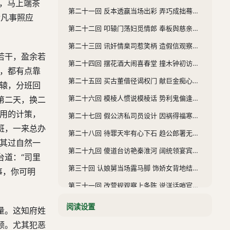
笑，马上端茶
第二十一回 反本透赢当场出彩 弄巧成拙蓦地撤差
后凡事照应
第二十二回 叩辕门荡妇觅情郎 奉板舆慈亲勖孝子
第二十三回 讯奸情臬司惹笑柄 造假信观察赚优差
若干，盈余若
第二十四回 摆花酒大闹喜春堂 撞木钟初访文殊院
的，都有点靠
第二十五回 买古董借径谒权门 献巨金痴心放实缺
行辕，分班回
第二十六回 模棱人惯说模棱话 势利鬼偏逢势利交
第二天，换二
差用的计策，
第二十七回 假公济私司员设计 因祸得福寒士捐官
班，一来总办
第二十八回 待罪天牢有心下石 趋公郎署无意分金
，其过自然一
第二十九回 傻道台访艳秦淮河 阔统领宴宾番菜馆
台道：“司里
第三十回 认娘舅当场露马脚 饰娇女背地结鸳盟
事，你可明
第三十一回 改营规观察上条陈 说洋话哨官遭殴打
第三十二回 写保折筵前亲起草 谋厘局枕畔代求差
阅读设置
量。这知府姓
第三十三回 查帐目奉札谒银行 借名头敛钱开书局
顿。尤其犯恶