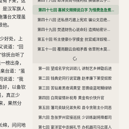
没有下来，这
，是汉军旗人
第四十七回 喜掉文频频说白字 为惜费急急煮乌烟
施藩台文理虽
第四十八回 还私债巧邀上宪欢 骗公文忍绝良朋义
恨他。
第四十九回 焚遗财伤心说命妇 造揭帖密计遣群姬
多少好处，上
第五十回 听主使豪仆学摸金 抗官威洋奴唆吃教
又说道：“回
第五十一回 覆雨翻云自相矛盾 依草附木莫测机关
”徐抚台听了
是一榜出身，
第一回 望成名学究训顽儿 讲制艺乡绅勖后进
臬台道：“虽
第二回 钱典史同行说官趣 赵孝廉下第受奴欺
司说道：“我
造好，以备钦
第三回 苦钻差黑夜谒黄堂 悲镌级蓝呢糊绿轿
员，真正少
第四回 白简留情补祝寿 黄金有价快升官
来，果然分
第五回 藩司卖缺兄弟失和 县令贪赃主仆同恶
第六回 急张罗州官接巡抚 少训练副将降都司
长绵，问问地
第七回 宴洋官中丞娴礼节 办机器司马比匪人