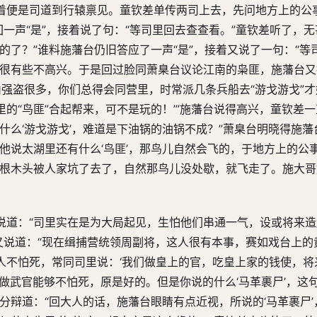
着便是司道到行辕禀见。童钦差单传两司上去，先问地方上的公
一声“是”，接着说了句：“等司里回去查查看。”童钦差听了，
的了？”谁料施藩台仍旧答应了一声“是”，接着又说了一句：“等
便很有些不高兴。于是回过脸同萧臬台议论江南的枭匪，施藩台
山强盗很多，你们总得会同营里，时常派几条兵船去“游戈游戈”
的“鸟匪”合起帮来，可不是玩的！’”施藩台说得高兴，童钦差
什么‘游戈游戈’，难道是下油锅的油锅不成？”萧臬台明晓得施藩
他说太湖里还有什么‘鸟匪’，那鸟儿自然会飞的，于地方上的公
一根木头被人家坑了去了，自然那鸟儿没处歇，就飞走了。施大
说道：“司里实在是为大局起见，生怕他们串通一气，设或将来
台又说道：“现在缉捕营统领周副将，这人很有本事，赛如戏台上的
不怕死，常同司里说：‘我们做皇上的官，吃皇上家的钱使，将
“做武官能够不怕死，原是好的。但是你说的什么‘马革裹尸’，这
分辩道：“回大人的话，施藩台眼睛有点近视，所说的‘马革裹尸’