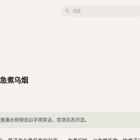
急急煮乌烟
，施藩台频频说白字闹笑话，官场百态尽显。