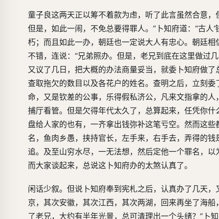
童子良这两天正以筹不着款为虑，听了此言虽然合意，
但是，如此一闹，不免总要得罪人。”卜知府道：“古人
朽；而且如此一办，朝廷也一定说大人有忠心。朝廷相
不错，连说：“兄弟照办。但是，老兄到底在这里做过
又议了几日，把大概的办法商量妥当，就委卜知府做了
查取拖欠的数目以及各花户的姓名。查明之后，立刻委
命，又是钦差的公事，乐得假私济公，凡来文指拿的人
捕厅看管。但是欠得年代太久了，总算起来，任凭你什
盘给人家的也有，一齐拿出钱弥补这笔亏空。然而这些
名，鱼肉乡愚，挟持官长，左手来，右手去，弄得的钱
追。及至山穷水尽，一无法想，然后定他一个罪名，以
而大家谈起来，总说这卜知府办的太煞认真了。
闲话少叙。但说卜知府奉到宪札之后，认真办了几天，
京，其次安徽，其次江西，其次两湖，回来再坐了海船
了老兄，大约有半年光景，总可清理出一个头绪？”卜