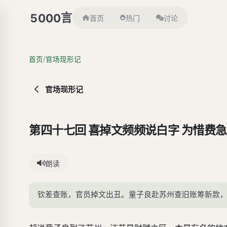
言
5000
首页
热门
讨论
/
首页
官场现形记
官场现形记
第四十七回 喜掉文频频说白字 为惜费
朗读
钦差查账，官员掉文出丑。童子良赴苏州查旧账筹新款