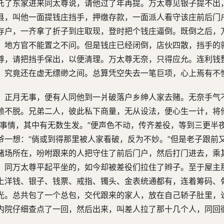
托了东家进来同太尊说，请他过了年再提。万太尊见银子提不出
县，叫他一面提钱庄挡手，押缴存款，一面派人看守该庄前后门
存户，一齐拿了折子到庄取现，登时把个钱庄逼倒。既倒之后，
，地方官不能置之不问。但是钱庄已经闭倒，店伙四散，挡手的
尊，请把挡手保出，以便清理。万太尊无奈，只得应允。连利钱
，究竟还在虚无缥缈之间。总算凭空失去一笔巨项，心上焉有不
，正月无事，便有人同他到一爿破落户乡绅人家去赌。无奈手气
赖不脱。兄弟二人，彼此私下商量，无从设法，便心生一计，将
好事情，其中有无数生发。”便声色不动，传齐差役，等到三更半
爷一想：“倘或到得那里被人家看破，反为不妙。”但是老子跟前
赌场所在，吩咐跟来的人把守住了前后门户，然后打门进去，乘
，同万太尊平起平坐的，如今却被差役们拉住了辫子。至于屋主
上洋钱、银子、钱票、戒指、镯头、金表统通都有，连着筹码、
光。总共包了一个总包，交代跟来的家人，放在自己轿子肚里，
内院仔细查点了一回，然后出来，叫差人拉了那十几个人，同回