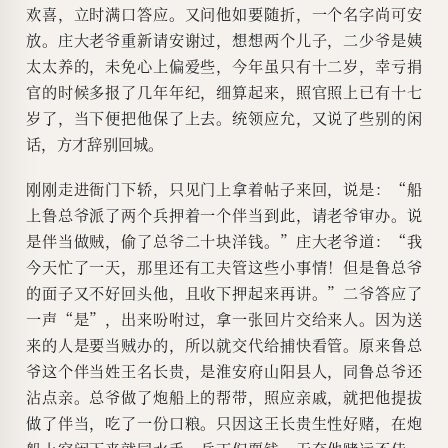
欢喜，立时满口答应。又问他如要随折，一个名字尚可安
放。庄大老爷重新请安谢过，想想两个儿子，二少爷是姨
太太养的，未免心上偏爱些，今年虽只有十二岁，幸亏捐
官的时候多报了几年年纪，细算起来，照官照上已有十七
岁了，当下便把他保了上去。统领应允，又说了些别的闲
话，方才辞别回城。
刚刚走进衙门下轿，只见门上拿着帖子来回，说是：“船
上鲁总爷派了两个兵押着一个伴当到此，请老爷审办。说
是伴当做贼，偷了总爷二十块洋钱。”庄大老爷道：“我
今天忙了一天，那里还有工夫管这些小事情！但是鲁总爷
的面子又不好回头他，且收下押起来再讲。”二爷答应了
一声“是”，出来吩咐过，拿一张回片交给来人。因为送
来的人是要当贼办的，所以就交代给捕快看管。原来鲁总
爷这个伴当姓王名长贵，是淮安府山阳县人，同鲁总爷还
沾点亲。总爷做了炮船上的帮带，照应亲戚，就把他提拔
做了伴当，吃了一份口粮。只因这王长贵生性好赌，在炮