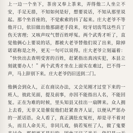
上一边一个坐下，茶房又奉上茶来，弄得他二人坐立不
安，手足无措，不知如何是好，想要说话，不知从那里说
起。那个坐首座的，不觉索索的抖了起来。庄大老爷不等
他开口，依旧做出他那副老手段来，咬牙切齿骂这些兵丁
伤天害理；又咳声叹气替百姓呼冤。两个武秀才听了，直
觉他俩心上要说的话，都被大老爷替他们说了出来，除掉
诺诺称是之外，更无一句可以说得。庄大老爷立刻逼着：
“快快出去查明受害的百姓，赶紧指出真凶实犯，本县立
刻就要办人！”两个武秀才坐在上面实在难过，巴不得一
声，马上辞别下来。庄大老爷仍旧送到二门。
他俩会到众人，正在商议办法，又会见刚才过堂下来的一
班人，彼此见面，提及前事，亦因不能指出人名，不能回
复。正在为难的时候，里头知县又挂出一扇牌来。众人拥
上去看，无非又是催促他们赶紧查齐人证，以便从严惩办
的一派话语。众人看了，真正满肚皮冤枉，却是寻不着对
头，而且人命关天，非同儿戏，倘若冤枉了人，做了鬼要
来讨命，那却更不是玩的。因此又议了半天，仍旧是一无