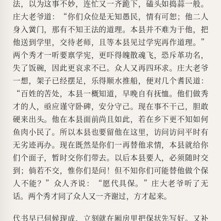
法，以为这事不妙，连忙又一齐跪下，磕头如捣蒜一般。
庄大老爷道：“你们众位是无知愚民，情有可恕；他二人
身入黉门，那有不知王法的道理。本县并不难为于他，把
他送到学里，交待老师，且等本县见过学宪再作道理。”
两个秀才一听要禀学宪，更吓得魄散魂飞，恐斥革功名，
失了饭碗，因此更哀求不已。众人又再四环求。庄大老爷
一想，架子已经摆足，乐得顺水推船，便对几个耆民道：
“百姓的苦处，本县一概知道，早晚自有抚恤。他们做秀
才的人，亟应谨守卧碑，安分守己。现在事不干己，胆敢
硬来出头。他在本县面前尚且如此，若在乡下更不知如何
鱼肉小民了。所以本县也要留他在这里，访问访问平时有
无劣迹再办。现在既然是你们一再替他求情，本县就给你
们个面子，暂时交你们带去。以后本县要人，必须随时交
到；倘若不交，惟你们是问！但不知你们可能替他做个保
人不能？”众人齐说：“愿代具保。”庄大老爷听了无
话。两个秀才同了众人又一齐谢过，方才起来。
代书早已伺候现成，立刻就在厢房里把保状先写好。又补