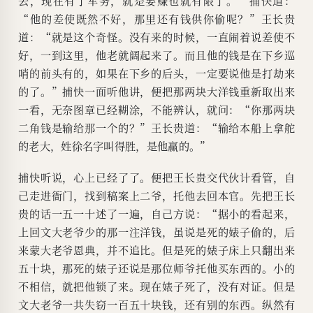
去，现在有了军务，就是要赚也就有限了。”捕快道：
“他的差使既然不好，那里还有钱供你偷呢？”王长贵
道：“就是这个奇怪。没有来的时候，一直闹着说差使不
好，一到这里，他老就阔起来了。而且他的钱是在下乡巡
哨的前头有的，如果在下乡的后头，一定要说他是打劫来
的了。”捕快一面听他讲，便把那两块大洋钱重新取出来
一看，无奈图章已经糊涂，不能辨认，就问：“你那两块
二角钱是输给那一个的？”王长贵道：“输给本船上拿舵
的老大，姓徐名字叫得胜，是他赢的。”
捕快听说，心上已经了了。便把王长贵交代伙计看管，自
己走进衙门，找到稿案上二爷，托他去回本官。先把王长
贵的话一五一十述了一遍，自己方说：“据小的看起来，
上回文大老爷少的那一注洋钱，虽说是死的婊子偷的，后
来蒙大老爷恩典，并不追比。但是死的婊子床上只翻出来
五十块，那死的婊子还说是那位师爷托他买东西的。小的
不相信，就把他锁了来。现在婊子死了，没有对证。但是
文大老爷一共失窃一百五十块钱，还有别的东西。纵然有