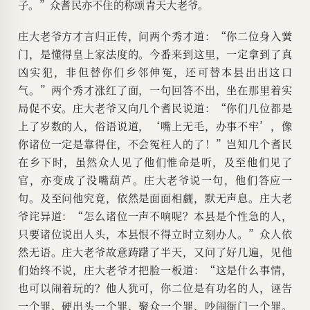
子。”众耆民亦不住的称颂青天大老爷。
庄大老爷方才言归正传，问两个秀才道：“你二位身入黉
门，是懂得皇上家法度的。今番来到这里，一定拿到了真
凶实犯，非但替你们乡邻伸冤，还可替本县出出这口
气。”两个秀才涨红了面，一句回答不出，坐在那里着实
局促不安。庄大老爷又向几个耆民说道：“你们几位都是
上了岁数的人，俗语说道，‘嘴上无毛，办事不牢’，像
你诸位一定是靠得住，不会冤枉人的了！”岂知几个耆民
在乡下时，虽然众人见了他们惟命是听，及至他们见了
官，亦变成了没嘴葫芦。庄大老爷说一句，他们答应一
句。及至问他究竟，依然是面面相觑，默无声息。庄大老
爷诧异道：“怎么诸位一声不响呢？本县是个性急的人，
只要诸位说出人头，本县恨不得立时立刻办人。”众人依
然无语。庄大老爷故意踌躇了半天，又问了好几遍，见他
们始终不说，庄大老爷才把脸一板道：“这是什么事情，
也可以闹着玩的？他人犹可，你二位是有功名的人，诬告
一个罪、硬出头一个罪、聚众一个罪、吵闹衙门一个罪。