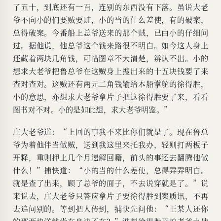
了五十，到底还有一百，连别的东西没有下落。虽说大老
爷不向小的们要贼要赃，小的当的什么差使，有的破案，
总得破案。今番船上总爷送来的那个贼，已由小的仔细问
过。据他说，他总爷这个钱来路很不明白。如今这人身上
还藏着两块几角钱，可惜图章不大清楚，辨认不出。小的
想求大老爷把鲁总爷在这贼身上搜出来的十五块钱要了来
查对查对。这贼还有两元二角钱输给本船掌舵的徐得胜，
小的意思，亦想求大老爷拿片子把这徐得胜要了来，看看
图书对不对。小的是如此想，求大老爷明鉴。”
庄大老爷道：“上回的事我不来比你们就是了。现在鲁总
爷为着他伴当做贼，送到我这里来托我办，轻则打两板子
开释，重则押上几个月递解回籍，前头的事还去翻腾他做
什么！”捕快道：“小的当的什么差使，总得弄弄明白。
就是查了出来，顾了总爷的面子，不去说穿就是了。”说
来说去，庄大老爷只答应拿片子要徐得胜到案质讯，不再
去追问别的。等到把人传到，捕快先问他：“王某人还你