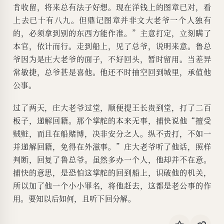
肯收留，将来总有法子好想。现在洋钱上的图章已对，看
上去已十有八九。但鼎记图章并非文大老爷一个人独有
的，必须拿到别的东西方能作准。”主意打定，立刻瞒了
本官，依计而行。走到船上，见了总爷，说明来意。鲁总
爷因为是庄大老爷的面子，不好回头，暂时留用。当差异
常敏捷，总爷甚是喜他。他还不时抽空回到城里，承值他
公事。
过了两天，庄大老爷过堂，顺便提王长贵到堂，打了二百
板子，递解回籍。那个掌舵的本来无事，捕快说他“擅受
贼赃，而且在船赌博，决非安分之人。纵不责打，不如一
并递解回籍，免得在外滋事。”庄大老爷听了他话，照样
判断，回复了鲁总爷。虽然多办一个人，他却并不在意。
捕快的意思，是恐怕这掌舵的回到船上，识破他的机关，
所以加了他一个小小罪名，将他赶去，这都是老公事的作
用。要知以后如何，且听下回分解。