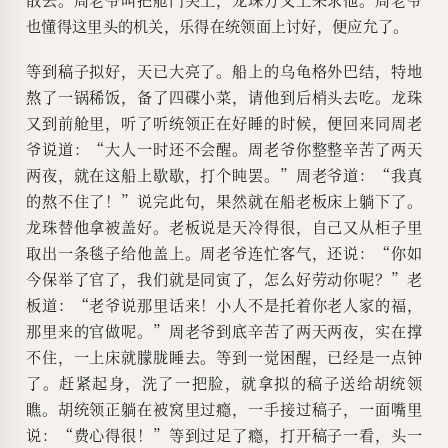
也懂得这里头的机关，乐得在统领面上讨好，便应允了。
等到稿子拟好，天已大亮了。船上的乌龟格外巴结，特地
熬了一锅稀饭，备了四碟小菜，请他到后梢头去吃。龙珠
又到前舱里，听了听统领正在好睡的时候，便回来同周老
爷说道：“大人一时还不会醒。周老爷你整整辛苦了两天
两夜，就在这船上歇歇，打个盹罢。”周老爷道：“我真
的熬不住了！”说完此句，果然就在船老板床上躺下了。
龙珠替他拿被盖好。老板说是天冷得很，自己又从柜子里
取出一条毯子给他盖上。周老爷连忙客气，还说：“你如
今保举了官了，我们就是同寅了，怎么好劳动你呢？”老
板道：“老爷说那里话来！小人不是托着你老人家的福，
那里来的官做呢。”周老爷到底辛苦了两天两夜，实在撑
不住，一上床就朦胧睡去。等到一觉困醒，已经是一点钟
了。赶紧起身，洗了一把脸，就拿拟的稿子送给胡统领
瞧。胡统领正躺在被窝里过瘾，一手接过稿子，一面嘴里
说：“费心得很！”等到过足了瘾，打开稿子一看，头一