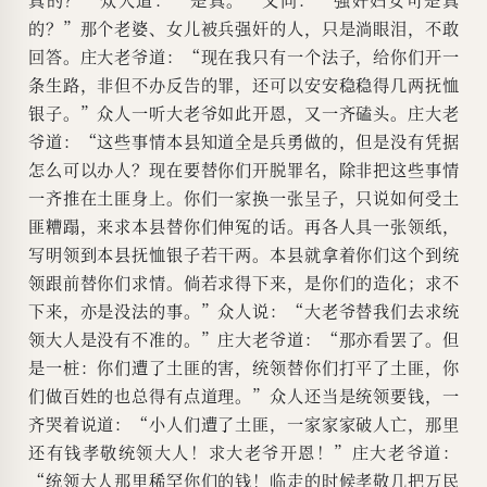
的？”那个老婆、女儿被兵强奸的人，只是淌眼泪，不敢
回答。庄大老爷道：“现在我只有一个法子，给你们开一
条生路，非但不办反告的罪，还可以安安稳稳得几两抚恤
银子。”众人一听大老爷如此开恩，又一齐磕头。庄大老
爷道：“这些事情本县知道全是兵勇做的，但是没有凭据
怎么可以办人？现在要替你们开脱罪名，除非把这些事情
一齐推在土匪身上。你们一家换一张呈子，只说如何受土
匪糟蹋，来求本县替你们伸冤的话。再各人具一张领纸，
写明领到本县抚恤银子若干两。本县就拿着你们这个到统
领跟前替你们求情。倘若求得下来，是你们的造化；求不
下来，亦是没法的事。”众人说：“大老爷替我们去求统
领大人是没有不准的。”庄大老爷道：“那亦看罢了。但
是一桩：你们遭了土匪的害，统领替你们打平了土匪，你
们做百姓的也总得有点道理。”众人还当是统领要钱，一
齐哭着说道：“小人们遭了土匪，一家家家破人亡，那里
还有钱孝敬统领大人！求大老爷开恩！”庄大老爷道：
“统领大人那里稀罕你们的钱！临走的时候孝敬几把万民