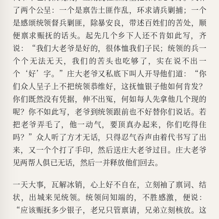
了两个公呈：一个是禀告土匪作乱，环求请兵剿捕；一个
是感颂统领督兵剿匪，除暴安良，带述百姓们的苦处，顺
便禀求赈抚的话头。起先几个乡下人还不肯如此写，齐
说：“我们大老爷是好的，很体恤我们子民；统领的兵一
个个无法无天，我们的苦头也吃够了，实在说不出一
个‘好’字。”庄大老爷又私底下叫人开导他们道：“你
们众人呈子上不把统领恭维好，这抚恤银子他如何肯发？
你们既然没有凭据，伸不出冤，何如每人先拿他几个现的
呢？你不如此写，老爷到统领跟前也不好替你们说话。若
把老爷弄毛了，他一动气，要顶真办起来，你们吃得住
吗？”众人听了方才无话，只得忍气吞声由着代书写了出
来，又一个个打了手印，然后送庄大老爷过目。庄大老爷
见两帮人俱已无话，然后一并释放他们回去。
一天大事，瓦解冰销，心上好不自在，立刻袖了禀词、结
状，出城来见统领。统领问知端的，不胜感激，便说：
“应该赈抚多少银子，老兄只管禀请，兄弟立刻核放。这