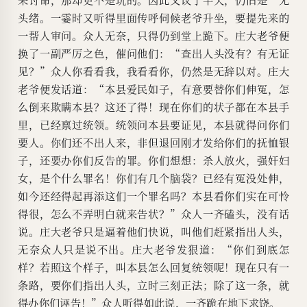
头绪。一霎时又听得里面传呼伺候老爷升坐，要提先来的
一帮人审问。众人无奈，只得仍到堂上跪下。庄大老爷便
换了一副严厉之色，催问他们：“查出人头没有？有无证
见？”众人你看看我，我看看你，仍然是无辞以对。庄大
老爷便发话道：“本县爱民如子，有意要替你们伸冤，怎
么倒来欺瞒本县？这还了得！现在你们的状子都在本县手
里，已经禀过统领。统领问本县要证见，本县就得问你们
要人。你们还不出人来，非但退回刚才发给你们的抚恤银
子，还要办你们反告的罪。你们想想：杀人放火，强奸妇
女，是个什么罪名！你们有几个脑袋？已经有冤没处伸，
如今还经得起再添这们一个罪名吗？本县看你们实在可怜
得很，怎么不弄明白就来告状？”众人一齐磕头，没有话
说。庄大老爷只是逼着他们快说，叫他们赶紧指出人头，
无奈众人只是说不出。庄大老爷发狠道：“你们到底怎
样？若照这个样子，叫本县怎么回复统领呢！现在只有一
条路，要你们指出人头，立时三刻正法；除了这一条，就
得办你们诬告！”众人听得如此说，一齐跪在地下求饶。