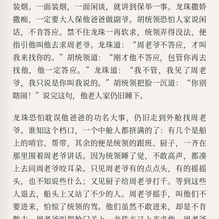
装烟。一面装烟，一面闲谈，就讲到保举一事。龙珠撒娇
撒痴，一定要大人保他爸爸做副爷。胡统领恐怕人家说闲
话，不肯答应。禁不住龙珠一再软求，统领弄得没法，便
指引他叫他去求周老爷。龙珠道：“周老爷不答应，才叫
我来找你的。”胡统领道：“刚才他不答应，包管你再去
找他，他一定答应。”龙珠道：“我不管，我见了周老
爷，我只说是你叫我说的。”胡统领把脸一沉道：“你别
瞎闹！”说完这句，他老人家仍旧睡下。
龙珠恐怕耽误他爸爸的功名大事，仍旧走到外舱找周老
爷。谁知这个档口，一个中舱人都挤满的了：有几个是船
上的哨官、帮带，其余的便是统领的跟班、厨子，一齐在
那里围着周老爷讲话。因为统领睡了觉，不敢高声，都凑
上去同周老爷咬耳朵。只见周老爷有的点点头，有的摇摇
头，也不知说些什么；又见厨子给周老爷打千。等到这些
人退去，船头上又站了不少的人。周老爷摇手，叫他们不
要进来，怕惊了统领的驾。他们虽然不敢进来，却是不肯
散去。周老爷叫把舱门关上，龙珠方又上来求他。周老爷