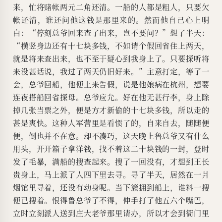
来，忙将赌帐两元二角还清。一船的人都是粗人，只要欠
帐还清，谁还问他这钱是那里来的。然而他自己心上明
白：“停刻总爷回来查了出来，岂不要问？”想了半天：
“横竖身边还有十七块多钱，不如请个假回省住上两天，
就是将来查出来，也不至于疑心到我身上了。只要探听将
来没甚话说，我过了两天仍旧好来。”主意打定，等了一
会，总爷回船，他便上来告假，说是他娘病在杭州，想要
连夜搭船回省探母。总爷应允。好在他无甚行李，身上除
掉几张当票之外，便是方才新偷的十七块多钱，所以走的
甚是爽快。这种人军营里是看惯了的，自来自去，随随便
便，倒也并不在意。却不凑巧，这天晚上鲁总爷又有什么
用头，开开箱子拿洋钱，找不着这二十块钱的一封，登时
发了毛暴，满船的搜查起来。搜了一回没有，才想到王长
贵身上，马上派了人四下里去寻。寻了半天，居然在一爿
烟馆里寻着，还没有动身呢。当下簇拥到船上，谁料一搜
便已搜着。恨得鲁总爷了不得，伸手打了他五六个嘴巴，
立时立刻派人送到庄大老爷那里请办，所以才会到衙门里