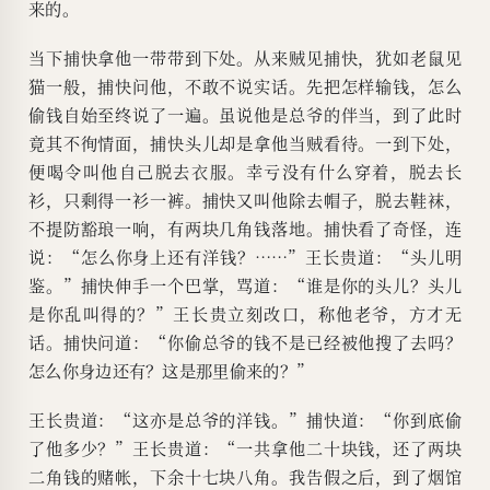
来的。
当下捕快拿他一带带到下处。从来贼见捕快，犹如老鼠见
猫一般，捕快问他，不敢不说实话。先把怎样输钱，怎么
偷钱自始至终说了一遍。虽说他是总爷的伴当，到了此时
竟其不徇情面，捕快头儿却是拿他当贼看待。一到下处，
便喝令叫他自己脱去衣服。幸亏没有什么穿着，脱去长
衫，只剩得一衫一裤。捕快又叫他除去帽子，脱去鞋袜，
不提防豁琅一响，有两块几角钱落地。捕快看了奇怪，连
说：“怎么你身上还有洋钱？……”王长贵道：“头儿明
鉴。”捕快伸手一个巴掌，骂道：“谁是你的头儿？头儿
是你乱叫得的？”王长贵立刻改口，称他老爷，方才无
话。捕快问道：“你偷总爷的钱不是已经被他搜了去吗？
怎么你身边还有？这是那里偷来的？”
王长贵道：“这亦是总爷的洋钱。”捕快道：“你到底偷
了他多少？”王长贵道：“一共拿他二十块钱，还了两块
二角钱的赌帐，下余十七块八角。我告假之后，到了烟馆