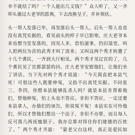
伞不就结了吗？一个人能出几文钱？”众人听了，又一齐
叩头谢过大老爷的恩典，下去改换呈子，并补领状。
头一帮人发落已毕，再发落后头一帮人。后头一帮人也是
没有真凭实据的，看见前头的样子早已胆寒。庄大老爷本
来也想当堂发落的，因见人多，恐怕滋事，仍旧退堂，叫
人把两位为首的武秀才叫了进来；又叫这两个秀才转邀了
十几个耆民，一齐到大厅相见。两个秀才见过官的了，几
个耆民见了官都瑟瑟的抖。庄大老爷安慰他们，让他们坐
了讲话。当下先对两个秀才说道：“今天简直把本县气
死！可恨这些人既要伸冤，又指不出真凭实据。不问张
三、李四，你想本县能够乱杀人吗？就是本县肯帮着他
们，替他伸冤，怕上头也不答应。非但不答应，一定还要
本县拿人，办他们的诬告。你说冤不冤！本县实在可怜他
们，所以才替他们想出一个法子，非但不办罪，而且每人
反可落几两抚恤银子。我亦总算对得住你们建德的百姓
了。”两个秀才齐道：“蒙老父台这样，真正是爱民如