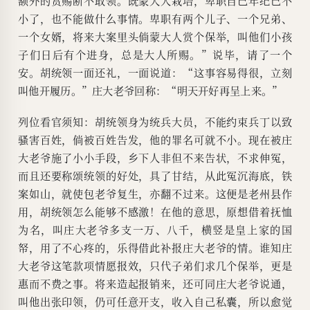
额外的赏赐断不敢领。既蒙大人栽培，卑职自己年纪已不
小了，也不能做什么事情。卑职有两个儿子、一个兄弟、
一个女婿，将来大案里头倘蒙大人赏个保举，叫他们小孩
子们日后有个进身，总是大人所赐。”说毕，请了一个
安。胡统领一面还礼，一面说道：“这事容易得很，立刻
叫他开履历。”庄大老爷回称：“明天开好再呈上来。”
列位看官须知：胡统领身为统兵大员，不能约束兵丁以致
骚害百姓，倘被百姓告发，他的罪名可就不小。现在被庄
大老爷施了小小手段，乡下人非但不来告状，不求伸冤，
而且还要称颂统领的好处，具了甘结，从此冤沉海底，铁
案如山，就使包老爷复生，亦翻不过来。这便是老州县作
用，胡统领怎么能够不感激！在他的意思，原想借着抚恤
为名，叫庄大老爷多支一万、八千，横竖是皇上家的国
帑，用了不心疼的，乐得借此补报庄大老爷的情。谁知庄
大老爷这笔款项情愿报效，只代子弟们求几个保举，更是
惠而不费之事。将来造起报销来，还可同庄大老爷说通，
叫他出张印领，仍可任意开支，收入自己私囊，所以愈觉