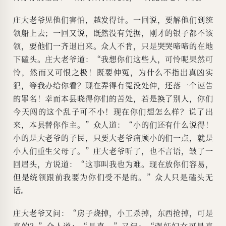
庄大老爷见他们害怕，越发得计。一回说，要解他们到统
领船上去；一回又说，既然没有凭据，刚才的银子都不该
领，要他们一齐退出来。众人不肯，只是哭哭啼啼的在地
下磕头。庄大老爷道：“我想你们这些人，可怜呢果然可
怜，然而又可恨之极！既要伸冤，为什么不指出真凶实
犯，等我办给你看？现在弄得有冤没处伸，还落一个诬告
的罪名！幸而本县晓得你们的苦处，若是换了别人，你们
今天闯的这个乱子可不小！现在你们想怎么样？说了出
来，本县替你作主。”众人道：“小的们还有什么说得！
小的是大老爷的子民，只要大老爷痛顾小的们一点，就是
小人们重生父母了。”庄大老爷听了，也不言语，皱了一
回眉头，方说道：“这事叫我也为难。现在放你们容易，
但是统领跟前我要为你们受不是的。”众人只是磕头无
话。
庄大老爷又问：“房子烧掉，小工杀掉，东西抢掉，可是
真的？”众人道：“是真。”又问：“强奸妇女可是真