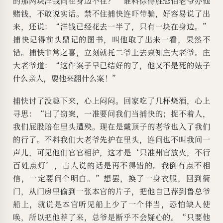
的那两块洋钱尚在身边不在？”谁料徐得胜恐怕老爷办他
赌钱，不敢说实话。禁不住捕快连吓带骗，好容易说了出
来，还说：“洋钱已经花去一半了，只有一块在身边。”
捕快记得前头鼎记的图书，叫他取了出来一看，果然不
错。捕快非常之喜，立刻就托二爷上去禀知庄大老爷。庄
大老爷道：“这件案子早已结好的了，他又不是死的婊子
什么亲人，要他来翻什么案！”
捕快讨了没趣下来，心上闷闷。回家吃了几杯烧酒，心上
寻思：“出了窃案，一准要问我们当捕快的；捉不着人，
我们屁股赔在里头遭殃。现在是戴顶子的老爷也入了我们
的行了。不料我们大老爷先护在里头，连问也不叫我问一
声儿，可见他们官官相护，这才是‘只准州官放火，不行
百姓点灯’，古人说的话是再不得错的。我倒有点不相
信，一定要问个明白。”想罢，换了一身衣服，回到衙
门，从门房里偷到一张本官的片子，把他自己荐到鲁总爷
船上，就说是本官听见船上少了一个伴当，恐怕缺人使
唤，所以把他荐了来，总爷是断乎不会疑心的。“只要他