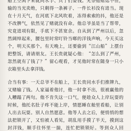
船上空闲下来就同水手、兵丁们耍钱。无奈他赌运不佳，
输的当光卖绝，只剩得一条裤子、一件长衫没有进当。现
在十月天气，在河底下北风吹着，冻得索索的抖，他还是
不改脾气，依然见了赌就没有命。他总爷虽是当了帮带，
究竟进项有限，手底下不甚宽余。自从到了严州以后，忽
然阔绰起来，腰包里时常叮铃当啷的洋钱声响，今天买这
个，明天买那个。有天晚上，还要偷到“江山船”上摆台
把整饭，请请朋友。王长贵就疑心他：“怎么到了严州，
忽然就有了钱了？”留心观看，才见他时常在随身一只小
衣箱里头去拿洋钱。
合当有事：一天总爷不在船上，王长贵同水手们推牌九，
又赌输了钱。人家逼着他讨，他一时拿不出，很被赢他的
人糟蹋了两句。他不肯失这一口气，便趁众人上岸玩耍的
时候，他托名肚子疼不能上岸，情愿睡在舱里看船，让别
人出去玩耍。别人自然愿意。他等人去之后，便悄悄的想
法把锁开了，又怕被人看见，胡乱用手摸了半天，摸到这
封洋钱，顺手往怀里一揣，连忙把锁锁好。等到众人回