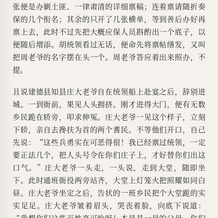
张便是办剿土匪、一律肃清的详细禀稿；连着禀请随折奏
保的几个衔名；其余的只开了几张横单，等到善后办好再
禀上去，此时不过先把大概应保人员斟酌出一个底子，以
便随后增添。胡统领看过无话，便命先将禀帖缮发，又叫
把周老爷的名字摆在头一个。周老爷答应着出来照办，不
提。
且说建德县知县庄大老爷自在统领船上赴宴之后，辞别进
城。一到衙前，果见人头拥挤。刚才进得大门，便有无数
乡民跪在轿旁，叩求伸冤。庄大老爷一见这个样子，立刻
下轿，亲自去搀扶为首的两个耆民。不等他们开口，自己
先说：“这些兵勇实在可恶得很！我已经禀过统领，一定
要正法几个，把人头号令在你们庄子上，才好替你们出这
口气。”庄大老爷一头走，一头说，走到大堂，随即坐
下。此时通班衙役两旁站齐，大堂上灯笼火把照耀如同白
昼。庄大老爷坐定之后，告状的一班乡民把个大堂跪的实
实足足。庄大老爷皱着眉头，哭丧着脸，向底下说道：
“我想你们这些百姓真可怜呀！本县是一县的父母，你们