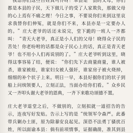
都是本县的子民，天下做儿子的受了人家欺负，那做父母
的心上焉有不痛之理！今日之事，不要说你们来到这里哀
求我替你们伸冤，就是你们不来，本县亦是一定要办人
的。”庄大老爷的话还未说完，堂下跪的一班人一齐都
叫：“青天大老爷，真正是小人们的父母！晓得众子民的
苦处！你老吩咐的话都是众子民心上的话，真正是青天老
爷！也不用小人们再说别的了。”庄大老爷听到这里，晓
得这事容易了结，便说：“你们先下去商量商量，谁人被
杀，谁家被抢，谁家妇女被人强奸，谁家房子被火烧掉，
细细的补个状子上来。明日一早，本县好据你们的状子到
船上问统领要人，立刻正法，当面办给你们看。”众乡民
又一齐叩头谢大老爷的恩典，一齐下来歌功颂德不置。
庄大老爷退堂之后，不做别的，立刻拟就一道招告的告
示，连夜写好发贴。告示上写的是“统领军令森严。此番
带兵剿办土匪，原为除暴安良起见。深恐不法勇丁骚扰百
姓，所以面谕本县：倘有前项情事，证据确凿，准其到县