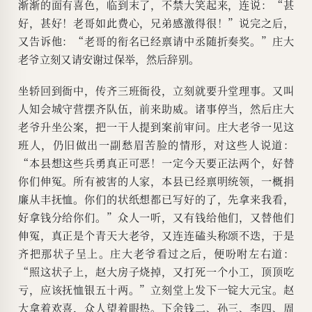
渐渐的面有喜色，临到末了，不禁大笑起来，连说：“甚
好，甚好！老哥如此费心，兄弟感激得很！”说完之后，
又告诉他：“老哥的衔名已经禀请中丞随折奏奖。”庄大
老爷立刻又请安谢过保举，然后辞别。
坐轿回到衙中，传齐三班衙役，立刻就要升堂理事。又叫
人知会城守营摆齐队伍，前来助威。诸事停当，然后庄大
老爷升坐公案，把一干人提到案前审问。庄大老爷一见这
班人，仍旧做出一副愁眉苦脸的情形，对这些人说道：
“本县想这些兵勇真正可恶！一定今天要正法两个，好替
你们伸冤。所有被害的人家，本县已经禀明统领，一概捐
廉从丰抚恤。你们的状纸想都已写好的了，先拿来我看，
好拿钱分给你们。”众人一听，又有钱给他们，又替他们
伸冤，真正是个青天大老爷，又连连磕头称颂不迭，于是
齐把那状子呈上。庄大老爷看过之后，便吩咐左右道：
“照这状子上，赵大房子烧掉，又打死一个小工，顶顶吃
亏，应该抚恤银五十两。”立刻堂上发下一锭大元宝。赵
大拿着欢喜，众人望着眼热。下余钱二、孙三、李四、周