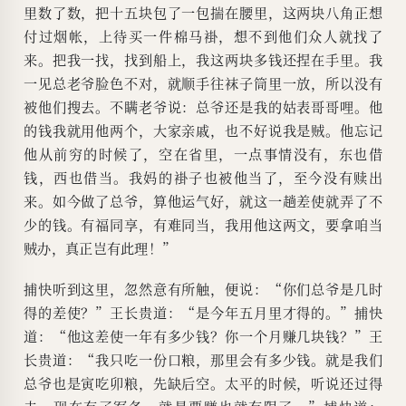
里数了数，把十五块包了一包揣在腰里，这两块八角正想
付过烟帐，上待买一件棉马褂，想不到他们众人就找了
来。把我一找，找到船上，我这两块多钱还捏在手里。我
一见总老爷脸色不对，就顺手往袜子筒里一放，所以没有
被他们搜去。不瞒老爷说：总爷还是我的姑表哥哥哩。他
的钱我就用他两个，大家亲戚，也不好说我是贼。他忘记
他从前穷的时候了，空在省里，一点事情没有，东也借
钱，西也借当。我妈的褂子也被他当了，至今没有赎出
来。如今做了总爷，算他运气好，就这一趟差使就弄了不
少的钱。有福同享，有难同当，我用他这两文，要拿咱当
贼办，真正岂有此理！”
捕快听到这里，忽然意有所触，便说：“你们总爷是几时
得的差使？”王长贵道：“是今年五月里才得的。”捕快
道：“他这差使一年有多少钱？你一个月赚几块钱？”王
长贵道：“我只吃一份口粮，那里会有多少钱。就是我们
总爷也是寅吃卯粮，先缺后空。太平的时候，听说还过得