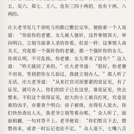
五、吴六、郑七、王八，也有三四十两的，也有十两、八
两的。
庄大老爷见几个顶吃亏的都已敷衍完毕，便指着一个人说
道：“你说你的老婆、女儿被人强奸，这件事情顶大，审
问明白，立刻当面拿人杀给你看。但是一样：这事情人命
关天，究竟那一个强奸你的老婆，那一个强奸你的女儿，
你须认明，不可乱指。你老婆、女儿带来了没有？”这人
道：“昨天就同了来的。”庄大老爷道：“很好。你老婆
不用说，等到把你女儿验过，我就立刻办人。”那人听了
无话，庄大老爷道：“从来打官司顶要紧的是证见，有了
证见，就可办人。你们的状子已在这里，谁是证见，快去
想来。不但这个须得证见，赵大的小工被兵打死，究竟是
谁的凶手，亦要查个明白；房子被烧，亦得有人放火。你
们快快查出人头，我老爷立刻等着办呢。”众人听了，面
面相觑，一句对答不上。老爷便说：“你们暂且下去，想
想再来，或者一时忘记也论不定。”众人退下，七嘴八舌