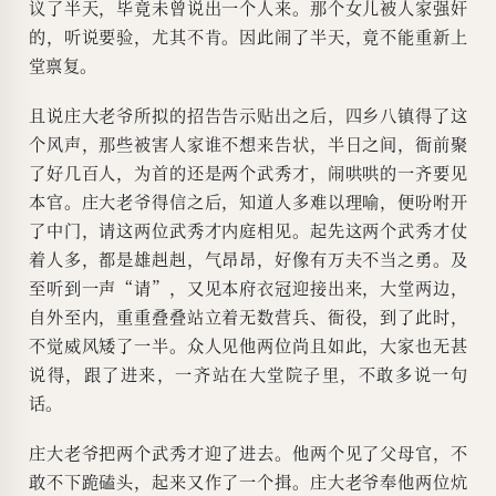
议了半天，毕竟未曾说出一个人来。那个女儿被人家强奸
的，听说要验，尤其不肯。因此闹了半天，竟不能重新上
堂禀复。
且说庄大老爷所拟的招告告示贴出之后，四乡八镇得了这
个风声，那些被害人家谁不想来告状，半日之间，衙前聚
了好几百人，为首的还是两个武秀才，闹哄哄的一齐要见
本官。庄大老爷得信之后，知道人多难以理喻，便吩咐开
了中门，请这两位武秀才内庭相见。起先这两个武秀才仗
着人多，都是雄赳赳，气昂昂，好像有万夫不当之勇。及
至听到一声“请”，又见本府衣冠迎接出来，大堂两边，
自外至内，重重叠叠站立着无数营兵、衙役，到了此时，
不觉威风矮了一半。众人见他两位尚且如此，大家也无甚
说得，跟了进来，一齐站在大堂院子里，不敢多说一句
话。
庄大老爷把两个武秀才迎了进去。他两个见了父母官，不
敢不下跪磕头，起来又作了一个揖。庄大老爷奉他两位炕