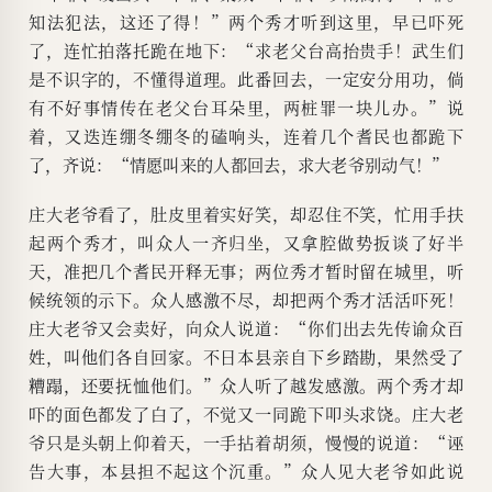
知法犯法，这还了得！”两个秀才听到这里，早已吓死
了，连忙拍落托跪在地下：“求老父台高抬贵手！武生们
是不识字的，不懂得道理。此番回去，一定安分用功，倘
有不好事情传在老父台耳朵里，两桩罪一块儿办。”说
着，又迭连绷冬绷冬的磕响头，连着几个耆民也都跪下
了，齐说：“情愿叫来的人都回去，求大老爷别动气！”
庄大老爷看了，肚皮里着实好笑，却忍住不笑，忙用手扶
起两个秀才，叫众人一齐归坐，又拿腔做势扳谈了好半
天，准把几个耆民开释无事；两位秀才暂时留在城里，听
候统领的示下。众人感激不尽，却把两个秀才活活吓死！
庄大老爷又会卖好，向众人说道：“你们出去先传谕众百
姓，叫他们各自回家。不日本县亲自下乡踏勘，果然受了
糟蹋，还要抚恤他们。”众人听了越发感激。两个秀才却
吓的面色都发了白了，不觉又一同跪下叩头求饶。庄大老
爷只是头朝上仰着天，一手拈着胡须，慢慢的说道：“诬
告大事，本县担不起这个沉重。”众人见大老爷如此说