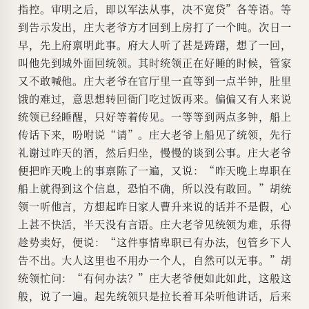
指控。审明之后，即以军法从事，决不宽贷”各等语。等
到告示发出，庄大老爷方才回到上房打了一个盹。次日一
早，先上府禀明此事。府大人听了甚是踌躇，想了一回，
叫他先到城外面回统领。其时统领正在好睡的时候，管家
又不敢喊他。庄大老爷在官厅里一直等到一点半钟，肚里
饿的难过，意思想转回衙门吃过饭再来。偏偏又有人来说
统领已经睡醒，只好等着传见。一等等到两点多钟，船上
传话下来，吩咐说“请”。庄大老爷上船见了统领，先行
礼谢过昨天的酒，然后归坐，慢慢的谈到公事。庄大老爷
便把昨天晚上的事禀陈了一遍，又说：“昨天晚上卑职在
船上就得到这个信息，恐怕不确，所以没有敢回。”胡统
领一听他言，方想起昨日家人曹升来说的话并不是假，心
上甚不快活，半天没有言语。庄大老爷见统领为难，乐得
趁势卖好，便说：“这件事情卑职已有办法，包管乡下人
告不出。大人这里也不用办一个人，自然可以无事。”胡
统领忙问：“有何办法？”庄大老爷便如此如此，这般这
般，说了一遍。起先统领只是拉长着耳朵听他讲话，后来