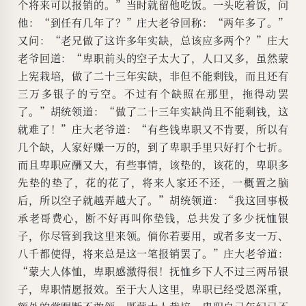
个将来可以报销的。”当时就留他吃饭。一头吃着饭，问
他：“到任有几年了？”庄大老爷回称：“两年多了。”
又问：“老兄做了这许多年实缺，总该应多两个？”庄大
老爷回道：“卑职前头的空子太大了，人口又多，虽然蒙
上宪栽培，做了二十三年实缺，非但不能剩钱，而且还有
三万多银子的亏空。不过有个缺照在那里，拖得动罢
了。”胡统领道：“做了二十三年实缺尚且不能剩钱，这
就难了！”庄大老爷道：“有些钱卑职又不肯要，所以有
几个缺，人家好赚一万的，到了卑职手里只好打个七折。
而且卑职应酬又大，有些事情，该垫的，该花的，卑职多
先垫的垫了，花的花了，将来人家还不还，一概置之脑
后，所以空子就越弄越大了。”胡统领道：“我这回事极
承老哥费心，断不好再叫你垫钱，总共发了多少抚恤银
子，你尽管到我这里来领。倘你若要用，或者多支一万、
八千都使得，将来总是这一笔报销罢了。”庄大老爷道：
“蒙大人体恤，卑职感激得很！抚恤乡下人不过三两吊银
子，卑职情愿报效。至于大人这里，卑职已经受恩深重，