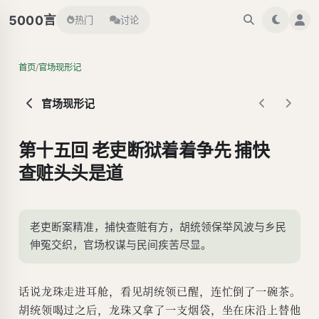
言
5000
热门
讨论
/
首页
官场现形记
官场现形记
第十五回 老吏断狱着着争先 捕快
查赃头头是道
老吏断案精准，捕快查赃有方，胡统领保举风波与乡民
伸冤交织，官场权谋与民间疾苦尽显。
话说龙珠走进耳舱，看见胡统领已醒，连忙倒了一碗茶。
胡统领喝过之后，龙珠又拿了一支烟袋，坐在床沿上替他