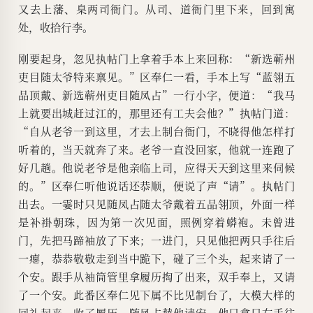
又去上藩、臬两司衙门。从司、道衙门里下来，回到寓
处，收拾行李。
刚要起身，忽见执帖门上拿着手本上来回称：“新选蕲州
吏目随太爷特来禀见。”区奉仁一看，手本上写“蓝翎五
品顶戴、新选蕲州吏目随凤占”一行小字，便道：“我马
上就要出城赶过江的，那里还有工夫会他？”执帖门道：
“自从老爷一到这里，才去上制台衙门，不晓得他怎样打
听着的，当天就奔了来。老爷一直没回家，他就一连跑了
好几趟。他说老爷是他亲临上司，应得天天到这里来伺候
的。”区奉仁听他说话还恭顺，便说了声“请”。执帖门
出去。一霎时只见随凤占随太爷戴着五品翎顶，外面一样
是补褂朝珠，因为第一次见面，照例穿着蟒袍。未曾进
门，先把马蹄袖放了下来；一进门，只见他把两只手往后
一瘪，恭恭敬敬走到当中跪下，碰了三个头，起来请了一
个安。跟手从袖筒管里拿履历掏了出来，双手奉上，又请
了一个安。此番区奉仁见下属不比见制台了，大模大样的
回礼起来，收了履历。随凤占替他请安，他只拿只右手往