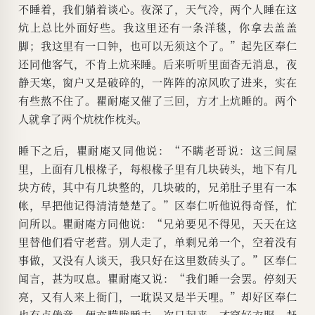
不睡着，我们躺着谈心。夜深了，天气冷，两个人睡在这
炕上总比外面好些。我这里还有一条洋毯，你拿去盖盖
脚；我这里有一口钟，也可以无须这个了。”起先区奉仁
还同他客气，不肯上炕来睡。后来听听里面杳无消息，夜
静天寒，窗户又是破碎的，一阵阵的凉风吹了进来，实在
有些熬不住了。瞿耐庵又催了三回，方才上炕睡的。两个
人就拿了两个炕枕作枕头。
睡下之后，瞿耐庵又同他说：“不瞒老哥说：这三间屋
里，上面有几根椽子，每根椽子里有几块砖头，地下有几
块方砖，其中有几块整的，几块破的，兄弟肚子里有一本
帐，早把他记得清清楚楚了。”区奉仁听他说得奇怪，忙
问所以。瞿耐庵方同他说：“兄弟要见不得见，天天在这
里替他们看守老营。别人走了，单剩兄弟一个，空着没有
事做，又没有人谈天，我只好在这里数砖头了。”区奉仁
闻言，甚为叹息。瞿耐庵又说：“我们睡一会罢。停刻天
亮，又有人来上衙门，一耽误又是半天哩。”却好区奉仁
也有点倦意，便亦朦胧睡去。次日起来，才穿好衣服，赶