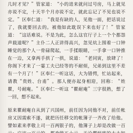
几时才见？”管家道：“小的进来就问过号房，马上就见
亦说不定，十天半个月亦说不定，就此忘记了不见也说不
定。”区奉仁道：“我是有缺的人，见他一面，把话说过
了，我就要回去的。被他如此耽误下来也好了！”管家
道：“这话难说。不是为此，怎么这官厅子上一个个都怨
声载道呢？”主仆二人正讲得高兴，忽见炕上围着一口钟
睡觉的那个人一骨碌爬起，一手揉眼睛，一手拿一口钟推
在一边，又拿两手拱了一拱，说道：“老同寅，放肆了！
你阁下才来了一霎工夫已经等的不耐烦，兄弟到这里不差
有一个月了！”区奉仁一听这话，大为错愕，忙站起来，
请教“贵姓、台甫”。那人便亦起身相迎，回称：“姓
瞿，号耐庵。”区奉仁一听这“瞿耐庵”三字很熟，想了
一回，想不起来。
原来瞿耐庵自从到了兴国州，前任因为同他不对，前任帐
房又因需索不遂，就把历任移交的帐簿子一齐改了给他。
譬如素来孝敬上司一百两银子的，他簿子上却是改做一百
元；应该一百元的，都改做五十元。无论瞿耐庵的太太如