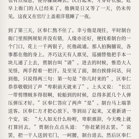
早上衙门的人已经来了。他俩是日又等了一天，仍未传
见。这夜又在官厅上盖着洋毯睡了一夜。
到了第三天，区奉仁熬不住了。幸亏他是现任，平时制台
衙门里照例规矩并没有错，人缘亦还好，便找着制台的一
个门口，花上一千两银子，托他疏通。那人拍胸脯说，各
事都在他的身上。齐巧这天有人禀见，巡捕替他把手本一
块儿递了上去，贾制台叫“请”。进去的时候，惟恐大人
见怪，两手捏着一把汗。及至见了面，制台挨排问话，问
到他，只说得两三句：第一句是“你几时来的”，区奉仁
恭恭敬敬回了声“卑职前天就来了”。上头又说：“长江
一带剪绺贼多得很啊，轮船到的时候，总得多派几个人弹
压弹压才好。”区奉仁答应了两声“是”。制台马上端茶
送客。区奉仁方才把心放下。等到站了起来，又重新请一
个安，说：“大人如无什么吩咐，卑职禀辞，今天晚上就
打算回去。”贾制台点点头道：“你赶紧回去罢。”说
罢，把一干人送到宅门，一呵腰，制台进去。然后区奉仁