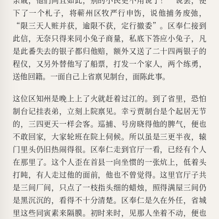
下了一个札子，将蕲州区牧严行申饬，说他捕务废弛，
“限三天人赃并获，逾限不获，定行撤委”。区奉仁接到
此信，无奈只得来同小兔子商量，私底下答应小兔子，凡
是此番失去的银子都归他赔，额外又送了二十四两银子的
程仪，又另外替他写了船票，打发一个家人，两个练勇，
送他回籍。一面自己上省禀见制台，面陈此事。
这位区知州是晚上上了火就赶着过江的。到了省里，恐怕
制台记挂表弟，立刻上院禀见。幸亏贾制台是个起居无节
的，三四更天一样会客。巡捕、号房晓得他的脾气，便也
不敢回家，大家轮班在院上伺候。所以虽是三更半夜，辕
门里头仍旧热闹得很。区奉仁走到官厅一看，已经有个人
在那里了。这个人歪在首县一向坐惯的一张炕上，低着头
打盹，有人走过他的面前，他也不曾觉得。这里官厅子共
是三间厂间，只点了一枝指头细的蜡烛，照得满屋三间仍
是黑沉沉的，看得不十分清楚。区奉仁是久在外任，省城
里这些同寅素来隔膜。初时来时，见那人坐着不动，便也