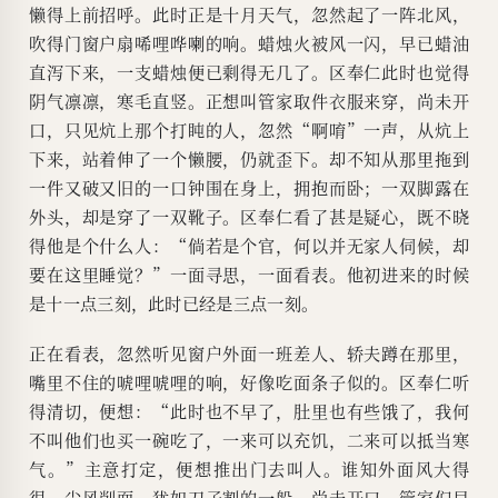
懒得上前招呼。此时正是十月天气，忽然起了一阵北风，
吹得门窗户扇唏哩哗喇的响。蜡烛火被风一闪，早已蜡油
直泻下来，一支蜡烛便已剩得无几了。区奉仁此时也觉得
阴气凛凛，寒毛直竖。正想叫管家取件衣服来穿，尚未开
口，只见炕上那个打盹的人，忽然“啊唷”一声，从炕上
下来，站着伸了一个懒腰，仍就歪下。却不知从那里拖到
一件又破又旧的一口钟围在身上，拥抱而卧；一双脚露在
外头，却是穿了一双靴子。区奉仁看了甚是疑心，既不晓
得他是个什么人：“倘若是个官，何以并无家人伺候，却
要在这里睡觉？”一面寻思，一面看表。他初进来的时候
是十一点三刻，此时已经是三点一刻。
正在看表，忽然听见窗户外面一班差人、轿夫蹲在那里，
嘴里不住的唬哩唬哩的响，好像吃面条子似的。区奉仁听
得清切，便想：“此时也不早了，肚里也有些饿了，我何
不叫他们也买一碗吃了，一来可以充饥，二来可以抵当寒
气。”主意打定，便想推出门去叫人。谁知外面风大得
很，尖风削面，犹如刀子割的一般。尚未开口，管家们早