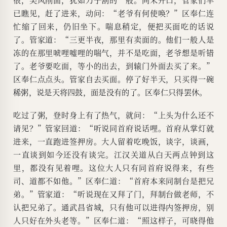
已瞧见，赶了进来，动问：“老爷有何使唤？”区奉仁连
忙缩了回来，仍旧坐下。喘息稍定，便把买面吃的话说
了。管家道：“三更半夜，那里有卖面的。他们一般人是
冻的在那里唬哩嘘哩的喘气，并不是吃面，老爷想是听错
了。老爷要吃面，等小的出去，到辕门外面去买了来。”
区奉仁点点头。管家自去买面。停了好半天，只买得一碗
稀粥，说是天将四鼓，面是没有的了。区奉仁只得罢休。
吃过了粥，登时身上有了热气，就问：“上头为什么还不
请见？”管家回道：“听说同首府说话哩。首府从掌灯就
进来，一直跑进签押房。大人留着吃晚饭，谈字，谈画，
一直谈到如今还没有谈完。江汉关道从白天两点钟到这
里，都没有见着哩。这位大人只有同首府说得来，有些
司、道都不如他。”区奉仁道：“首府本来同制台是把兄
弟。”管家道：“听说现在又拜了门，拜制台做老师，不
认把兄弟了。通武昌省城，只有他可以进得内签押房，别
人只好在外头老等。”区奉仁道：“照这样子，可晓得他