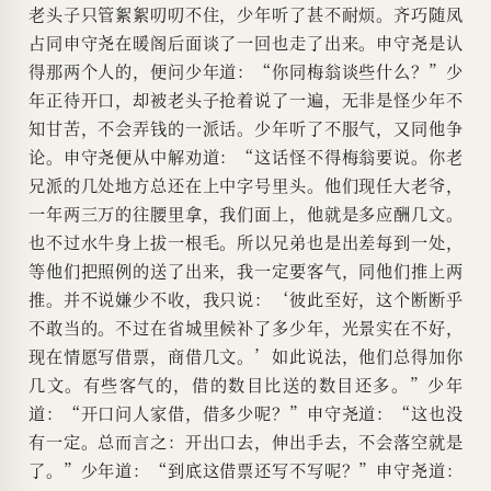
老头子只管絮絮叨叨不住，少年听了甚不耐烦。齐巧随凤
占同申守尧在暖阁后面谈了一回也走了出来。申守尧是认
得那两个人的，便问少年道：“你同梅翁谈些什么？”少
年正待开口，却被老头子抢着说了一遍，无非是怪少年不
知甘苦，不会弄钱的一派话。少年听了不服气，又同他争
论。申守尧便从中解劝道：“这话怪不得梅翁要说。你老
兄派的几处地方总还在上中字号里头。他们现任大老爷，
一年两三万的往腰里拿，我们面上，他就是多应酬几文。
也不过水牛身上拔一根毛。所以兄弟也是出差每到一处，
等他们把照例的送了出来，我一定要客气，同他们推上两
推。并不说嫌少不收，我只说：‘彼此至好，这个断断乎
不敢当的。不过在省城里候补了多少年，光景实在不好，
现在情愿写借票，商借几文。’如此说法，他们总得加你
几文。有些客气的，借的数目比送的数目还多。”少年
道：“开口问人家借，借多少呢？”申守尧道：“这也没
有一定。总而言之：开出口去，伸出手去，不会落空就是
了。”少年道：“到底这借票还写不写呢？”申守尧道：