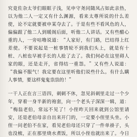
究竟佐杂太爷们眼眶子浅，见申守尧同随凤占如此亲热，
以为他二人一定又有什么渊源，看来太尊所说的什么差
使，论不定就要被申某夺去了。于是有些不看风色的人，
偏偏跟了他二人到暖阁后面，听他二人讲话。又有些醋心
重的人，一旁咕噜说道：“人家好，有门路，巴结得上红
差使。不要说起是一桩事情轮不到我们头上，就是有十
桩、八桩也早被手长的人抢了去了。我们何必在这里碍人
家的眼，还是走开，省得结一重怨。”又有些人说道：
“我偏不服气！我定要在这里听他们说些什么。有什么瞒
人事情，要这样鬼鬼祟祟的！”
一干人正在言三语四，刺刺不休，忽见斜刺里走过一个少
年，穿着一身半新的袍套，向一个老头子深深一辑，道：
“梅翁老伯，常远不见了！小侄昨天回来就到公馆里请
安，还是老伯母亲自出来开门的，一定要小侄里头坐。小
侄一问老伯不在家，看见老伯母还只穿了一件单褂子，头
也没梳，正在那里烧水煮饭，所以小侄也就出来了。今日