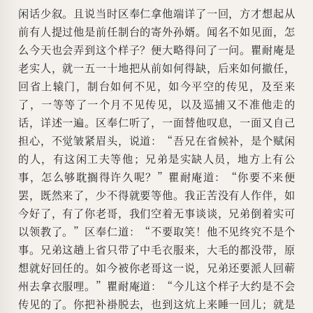
闲话少叙。且说当时区奉仁拿他端详了一回，方才想起从
前有人提过他是前任制台的寄外孙婿。闻名不如见面，怎
么今天也会弄到这个样子？便大略得问了一问。瞿耐庵是
老实人，就一五一十地把从前如何得缺，后来如何撤任，
回省上辕门，制台如何不见，如今平空的传见，及至来
了，一等等了一个月不见传见，以及巡捕又不准他走的
话，详述一遍。区奉仁听了，一面替他叹息，一面又自己
担心，不觉皱紧眉头，说道：“吾兄在省候补，是个赋闲
的人，有这闲工夫等他；兄弟是实缺人员，地方上有公
事，怎么够耽搁得许久呢？”瞿耐庵道：“你要不来便
罢，既然来了，少不得就要等他。我正苦没有人作伴，如
今好了，有了你老哥，我们空着无事谈谈，兄弟倒着实可
以领教了。”区奉仁道：“不要取笑！他不见终究不是个
事。兄弟这趟上省只带了中毛衣服来，大毛的都没带，原
想就好回任的。如今被你老哥这一说，兄弟还要派人回蕲
州去拿衣服哩。”瞿耐庵道：“今儿这个样子大约是不会
传见的了。你把补褂脱去，也到这炕上来睡一回儿；就是