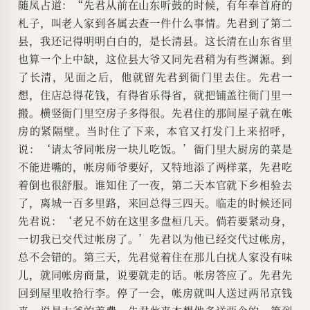
随凤占道：“先君从前在山东听鼓的时候，有年奉首府的
札子，叫老人家到各属去查一件什么事情。先君到了第二
县，我还记得明明白白的，是长清县。这长清在山东省里
也算一个上中缺，这位县大爷又同先君稍为有些渊源。到
了长清，见面之后，他就留先君到衙门里去住。先君一
想，住店总得花钱，有得省乐得省，就把铺盖往衙门里一
搬。横竖衙门里空房子多得很。先君住的那间屋子就在帐
房的紧隔壁。当时住了下来，本官又打发门上来招呼，
说：‘请太爷同帐房一块儿吃饭。’衙门里大厨房的菜是
不能进嘴的，帐房师爷要好，又特地添了两样菜，先君吃
着倒也很舒服。谁知住了一夜，第二天本官就下乡相验去
了，离城一百多里路，来回总得三四天。临走的时候还同
先君说：‘老兄不妨在这里多盘桓几天。倘若要紧动身，
一切我已交代过帐房了。’先君以为他已经交代过帐房，
总不会错的。第三天，先君觉着住在那儿白扰人家没有味
儿，就同帐房商量，说要就走的话。帐房答应了。先君先
回到屋里收拾行李。停了一会，帐房就叫人送过两吊京钱