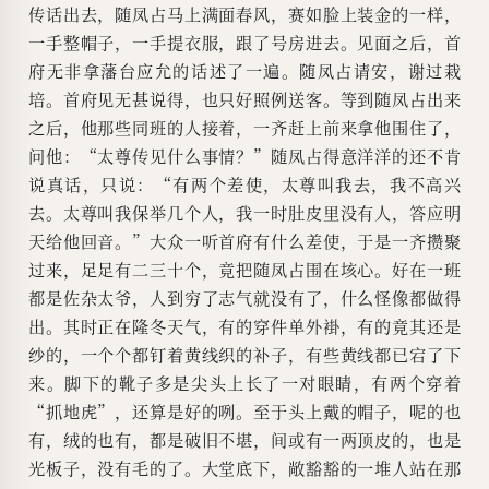
传话出去，随凤占马上满面春风，赛如脸上装金的一样，
一手整帽子，一手提衣服，跟了号房进去。见面之后，首
府无非拿藩台应允的话述了一遍。随凤占请安，谢过栽
培。首府见无甚说得，也只好照例送客。等到随凤占出来
之后，他那些同班的人接着，一齐赶上前来拿他围住了，
问他：“太尊传见什么事情？”随凤占得意洋洋的还不肯
说真话，只说：“有两个差使，太尊叫我去，我不高兴
去。太尊叫我保举几个人，我一时肚皮里没有人，答应明
天给他回音。”大众一听首府有什么差使，于是一齐攒聚
过来，足足有二三十个，竟把随凤占围在垓心。好在一班
都是佐杂太爷，人到穷了志气就没有了，什么怪像都做得
出。其时正在隆冬天气，有的穿件单外褂，有的竟其还是
纱的，一个个都钉着黄线织的补子，有些黄线都已宕了下
来。脚下的靴子多是尖头上长了一对眼睛，有两个穿着
“抓地虎”，还算是好的咧。至于头上戴的帽子，呢的也
有，绒的也有，都是破旧不堪，间或有一两顶皮的，也是
光板子，没有毛的了。大堂底下，敞豁豁的一堆人站在那