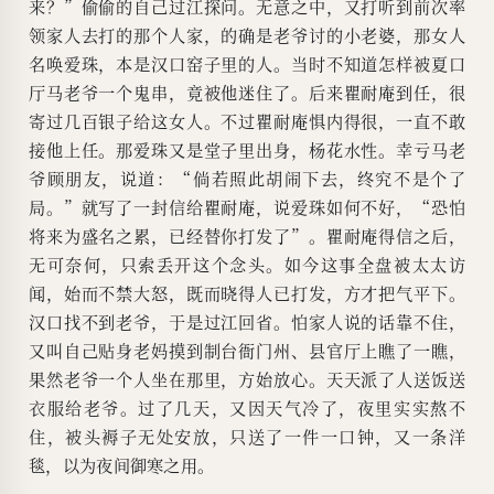
来？”偷偷的自己过江探问。无意之中，又打听到前次率
领家人去打的那个人家，的确是老爷讨的小老婆，那女人
名唤爱珠，本是汉口窑子里的人。当时不知道怎样被夏口
厅马老爷一个鬼串，竟被他迷住了。后来瞿耐庵到任，很
寄过几百银子给这女人。不过瞿耐庵惧内得很，一直不敢
接他上任。那爱珠又是堂子里出身，杨花水性。幸亏马老
爷顾朋友，说道：“倘若照此胡闹下去，终究不是个了
局。”就写了一封信给瞿耐庵，说爱珠如何不好，“恐怕
将来为盛名之累，已经替你打发了”。瞿耐庵得信之后，
无可奈何，只索丢开这个念头。如今这事全盘被太太访
闻，始而不禁大怒，既而晓得人已打发，方才把气平下。
汉口找不到老爷，于是过江回省。怕家人说的话靠不住，
又叫自己贴身老妈摸到制台衙门州、县官厅上瞧了一瞧，
果然老爷一个人坐在那里，方始放心。天天派了人送饭送
衣服给老爷。过了几天，又因天气冷了，夜里实实熬不
住，被头褥子无处安放，只送了一件一口钟，又一条洋
毯，以为夜间御寒之用。