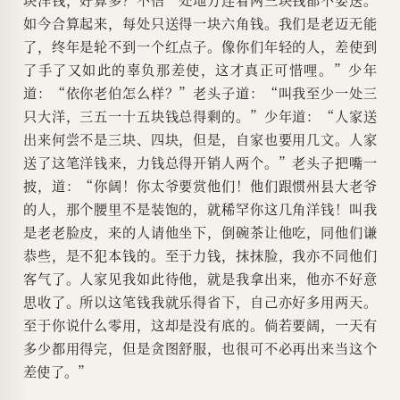
如今合算起来，每处只送得一块六角钱。我们是老迈无能
了，终年是轮不到一个红点子。像你们年轻的人，差使到
了手了又如此的辜负那差使，这才真正可惜哩。”少年
道：“依你老伯怎么样？”老头子道：“叫我至少一处三
只大洋，三五一十五块钱总得剩的。”少年道：“人家送
出来何尝不是三块、四块，但是，自家也要用几文。人家
送了这笔洋钱来，力钱总得开销人两个。”老头子把嘴一
披，道：“你阔！你太爷要赏他们！他们跟惯州县大老爷
的人，那个腰里不是装饱的，就稀罕你这几角洋钱！叫我
是老老脸皮，来的人请他坐下，倒碗茶让他吃，同他们谦
恭些，是不犯本钱的。至于力钱，抹抹脸，我亦不同他们
客气了。人家见我如此待他，就是我拿出来，他亦不好意
思收了。所以这笔钱我就乐得省下，自己亦好多用两天。
至于你说什么零用，这却是没有底的。倘若要阔，一天有
多少都用得完，但是贪图舒服，也很可不必再出来当这个
差使了。”