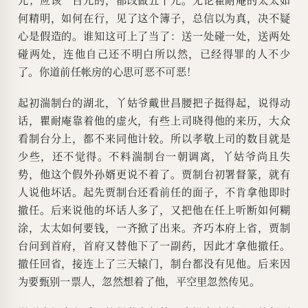
何精明，如何在行，见了这个簿子，总信以为真，决不疑
心是假造的。谁知这可上了当了：送一处碰一处，送两处
碰两处，连他自己还不明白所以然，已经得罪的人不少
了。你道前任帐房的心思可恶不可恶！
起初湍制台的湖北，丫姑爷戴世昌腰把子挺得起，说得动
话，瞿耐庵靠着他的虚火，有些上司晓得他的来历，大众
看制台分上，都不来同他计较。所以孝敬上司的数目就是
少些，还不觉得。不料湍制台一朝调离，丫姑爷尚且失
势，他这个假外孙婿更说不着了。贾制台初署督篆，就有
人说他坏话。起先贾制台还看前任的面子，不肯拿他即时
撤任。后来说他的坏话人多了，又把他在任上听断如何糊
涂，太太如何要钱，一齐掀了出来。齐巧本府上省，贾制
台问到首府，首府又替他下了一副药，因此才拿他撤任。
撤任回省，接连上了三天辕门，制台都没有见他。后来因
为要甄别一票人，忽然想着了他，平空里忽然传见。