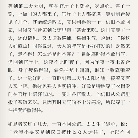
等到第二天天明，就在官厅子上洗脸，吃点心。停了一
刻，上衙门的人都来了，官厅子上人都挤满。等到制台传
见了几个，其余统通散去，又只剩得他一个。仍旧不敢回
家，只得又叫管家到公馆里搬了茶饭来吃。这日又等了一
天，还没请见。又去请教巡捕。巡捕生气，说道：“你这
人好麻烦！同你说过，大人的脾气是不好打发的！既然来
了，走不得！怎么还是问不完？”瞿耐庵吓得不敢出气，
仍回到官厅上。这夜不比昨夜了，因为昨夜一夜未曾合
眼，身子疲倦得很，偶然往炕上躺躺，谁知一躺就躺着
了。这一觉好睡，一直睡到第二天出太阳才醒。接着又有
人来上院。他碰见熟人也就招呼，好像是特地穿了衣帽专
门在官厅上陪客似的。一霎时各官散去，他仍旧从公馆里
搬了茶饭来吃。只因其时天气尚不十分寒冷，所以穿了一
件袍套还熬得住。
如是者又过了几天，一直不回公馆。太太生了疑心，说：
“老爷不要又是到汉口被什么女人迷住了，所以不回