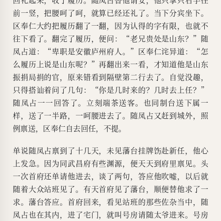
前一竖，把腰呵了呵，就算已经还礼了。当下分宾坐下。
区奉仁大约把履历翻了一翻，因为认得的字有限，也就不
往下看了。翻完了履历，便问：“老兄贵处是山东？”随
凤占道：“卑职是安徽庐州府人。”区奉仁诧异道：“怎
么履历上说是山东呢？”再翻出来一看，才知道他是山东
振捐局捐的官，原来错看到隔壁第二行去了。自觉没趣，
只得搭讪着问了几句：“你是几时来的？几时去上任？”
随凤占一一回答了。立刻端茶送客。也同制台送下属一
样，送了一半路，一呵腰进去了。随凤占又赶到城外，照
例禀送，区奉仁自去回任，不提。
单说随凤占禀到了十几天，未见藩台挂牌饬赴新任，他心
上发急。因为同武昌府有些渊源，便天天到府里禀见。头
一次首府还单请他进去，谈了两句，答应他吹嘘，以后就
随着大众站班见了。有天首府见了藩台，顺便替他求了一
求。藩台答应。首府回来，看见站班的那些佐杂当中，随
凤占也在其内，进了宅门，就叫号房请随太爷进来。号房