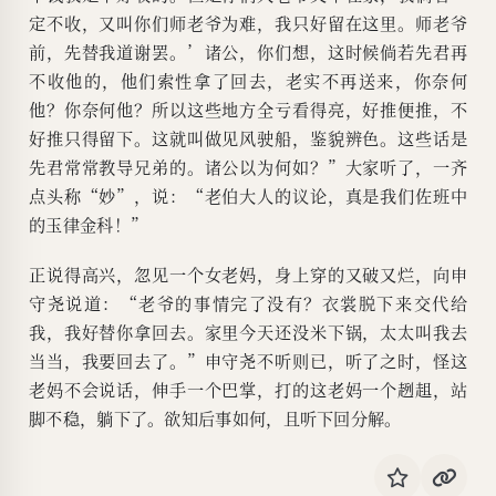
定不收，又叫你们师老爷为难，我只好留在这里。师老爷
前，先替我道谢罢。’诸公，你们想，这时候倘若先君再
不收他的，他们索性拿了回去，老实不再送来，你奈何
他？你奈何他？所以这些地方全亏看得亮，好推便推，不
好推只得留下。这就叫做见风驶船，鉴貌辨色。这些话是
先君常常教导兄弟的。诸公以为何如？”大家听了，一齐
点头称“妙”，说：“老伯大人的议论，真是我们佐班中
的玉律金科！”
正说得高兴，忽见一个女老妈，身上穿的又破又烂，向申
守尧说道：“老爷的事情完了没有？衣裳脱下来交代给
我，我好替你拿回去。家里今天还没米下锅，太太叫我去
当当，我要回去了。”申守尧不听则已，听了之时，怪这
老妈不会说话，伸手一个巴掌，打的这老妈一个趔趄，站
脚不稳，躺下了。欲知后事如何，且听下回分解。