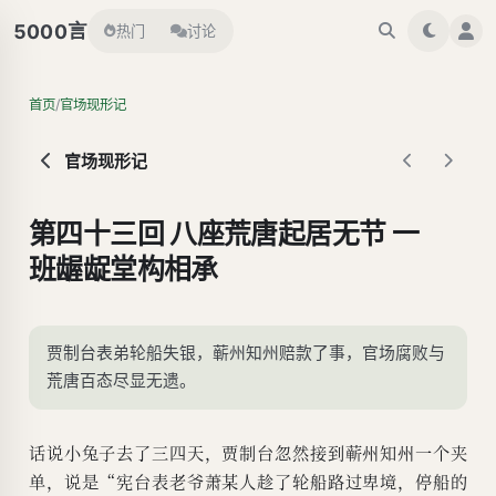
言
5000
热门
讨论
/
首页
官场现形记
官场现形记
第四十三回 八座荒唐起居无节 一
班龌龊堂构相承
贾制台表弟轮船失银，蕲州知州赔款了事，官场腐败与
荒唐百态尽显无遗。
话说小兔子去了三四天，贾制台忽然接到蕲州知州一个夹
单，说是“宪台表老爷萧某人趁了轮船路过卑境，停船的