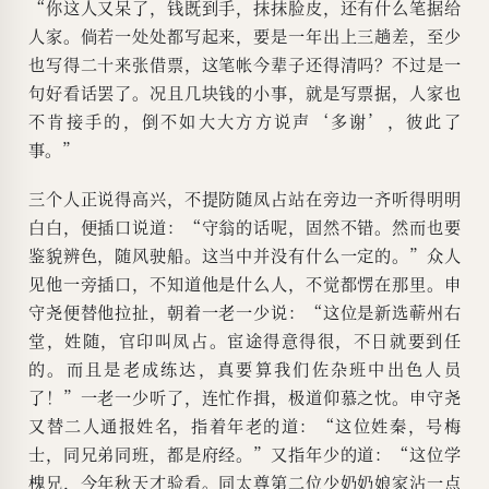
“你这人又呆了，钱既到手，抹抹脸皮，还有什么笔据给
人家。倘若一处处都写起来，要是一年出上三趟差，至少
也写得二十来张借票，这笔帐今辈子还得清吗？不过是一
句好看话罢了。况且几块钱的小事，就是写票据，人家也
不肯接手的，倒不如大大方方说声‘多谢’，彼此了
事。”
三个人正说得高兴，不提防随凤占站在旁边一齐听得明明
白白，便插口说道：“守翁的话呢，固然不错。然而也要
鉴貌辨色，随风驶船。这当中并没有什么一定的。”众人
见他一旁插口，不知道他是什么人，不觉都愣在那里。申
守尧便替他拉扯，朝着一老一少说：“这位是新选蕲州右
堂，姓随，官印叫凤占。宦途得意得很，不日就要到任
的。而且是老成练达，真要算我们佐杂班中出色人员
了！”一老一少听了，连忙作揖，极道仰慕之忱。申守尧
又替二人通报姓名，指着年老的道：“这位姓秦，号梅
士，同兄弟同班，都是府经。”又指年少的道：“这位学
槐兄，今年秋天才验看。同太尊第二位少奶奶娘家沾一点