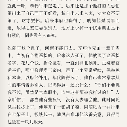
就此一吓，卷卷行李逃走了。后来还是那个捱打的人恐怕
闹出来于自己面子不好看，私自出来求人家，劝大众不要
闹了，这才罢休。后来本府也晓得了，明知他是畏罪而
逃，乐得把差使委派别人。地方上少掉一个试用典史是不
打紧的，倒也没有人追究。
他闹了这个乱子，河南不能再去。齐巧他兄弟一辈子当
中，当初有个捐巡检的，后来这人死了，他就顶了这巡检
名字，花几个钱，捐免验看，一直到湖北候补。正碰着官
运亨通，那年修理堤工案内，得了一个异常劳绩，保举免
补本班，以府经补用。年代隔得远了，他自己也常常拿从
前的事情告诉别人，以鸣得意。还说什么：“你们不要瞧
我不起，虽然是官卑职小，监生老爷都被我打过的！”人
家听惯了，都当他有些痰气，没有人去理会他。此时同随
凤占拉拢上了，便嘻开了一张胡子嘴，同随凤占一并排坐
在伞架子上，扳谈起来。随凤占难却他这番美意，只得同
他坐在一块儿谈天。