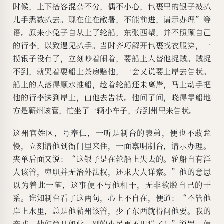
时候，上下搭客混杂不分，偶不小心，包裹里的银子被扒
儿手悉数扒去。现在住在敝署，不能前进，请示办理”等
语。原来小兔子自从上了轮船，东张西望，并不照顾自己
的行李，以致遇见扒手。当时齐巧解开包裹找衣服穿，一
摸银子没有了，立刻吵着闹着，要船上人替他捉贼。贼捉
不到，就哭着要船上茶房赔他，一会又说要上岸去告状。
船上的人落得顺水推船，趁着轮船还未离岸，马上动手把
他的行李送到岸上，由他去告状。他问了问，晓得靠船地
方是蕲州该管，忙坐了一辆小车子，奔到州里来告状。
这州官姓区，号奉仁，一听是制台的表弟，便也不敢怠
慢，立刻请他到衙门里来住，一面禀明制台，请示办理。
夹单后面又说：“这银子是在轮船上失去的。轮船自有洋
人该管，卑职并无治外法权，还求大人详察。”他的意思
以为着此一笔，这事便不与他相干，无非欲脱自己的干
系。谁知制台看了这两句，心上不自在，便道：“不管他
岸上水里，总是他蕲州该管，少了东西就得问他要。我的
亲戚，他们尚且如此，别的小民更不用说了！”说罢，便