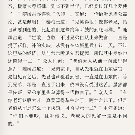
亲，极蒙太尊照拂，到省不到半年，已经委过好几个差使
了。”随凤占亦连称“久仰”。又道：“恰恰听见诸公高
论，甚是佩服！”秦梅士道：“见笑得很！像你老兄，指
日就要到任的，比起我们这些终年听鼓的到底两样。”随
凤占道：“岂敢，岂敢！不过兄弟自从出来做官，一直是
捐了花样，补的实缺，从没有在省城里候补过一天。不过
这里头的经济，从前常常听见先君提起，所以其中奥妙也
还晓得一二。”众人忙问：“老伯大人从前一向那里得
意？”随凤占道：“兄弟家里，自从先祖就在山东做官。
先祖见背之后，先君也就验看到省，一直是在山东的。等
到兄弟，却是一直选了出来，侥幸没有受过这苦。虽然都
是佐班，兄弟家里也总算得三代做官了。”众人道：“有
你老哥这般大才，真要算得犁牛之子，跨灶之儿了。但是
老伯从前是怎么一个诀窍，可否见示一二？”申守尧道：
“你们不要吵，且听他说。老成人的见解一定是不同
的。”