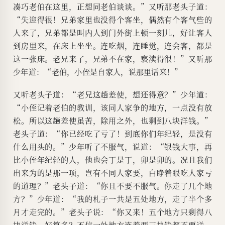
凑巧老伯在这里，正想同老伯谈谈。”又听那老头子道：
“失迎得很！兄弟家里也没得个客坐，偶然有个客气些的
人来了，兄弟都是叫内人到门外街上顿一刻儿，好让客人
到房里来，在床上坐坐。连吃烟，连睡觉，连会客，都是
这一张床。老兄来了，兄弟不在家，亵渎得很！”又听那
少年道：“老伯，小侄是自家人，说那里话来！”
又听老头子道：“老兄这趟差使，想还得意？”少年道：
“小侄记着老伯的教训，该同人家争的地方，一点没有放
松。所以这趟差使虽苦，除用之外，也剩到八块洋钱。”
老头子道：“你已经吃了亏了！到底你们年纪轻，是没有
什么用头的。”少年听了不服气，说道：“银钱大事，再
比小侄年纪轻的人，他也会丁是丁，卯是卯的。况且我们
出来为的是那一项，岂有不同人家要，白睁着眼吃人家亏
的道理？”老头子道：“你且不要不服气。你走了几个地
方？”少年道：“我的札子一共是五处地方，走了半个多
月才走完的。”老头子说：“你又来！五个地方只剩得八
块洋钱，好算多？不信一处地方连着两三块钱都不要送。