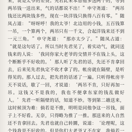
来，说是太爷的差费。先君此来本想他多送两个的，等到
两吊钱一送出来，气的话都说不出！”申守尧道：“两吊
钱还比两块钱多些，现在一块洋钱只换得八百有零。”随
凤占道：“呀呀呼！我的太爷！北边用的小钱，五百钱算
一吊，一个算两个，两吊只有一千文，合起洋钱来还不到
一元三角。”申守尧道：“那亦太少了。”随凤占道：
“就是这句话了。所以当时先君见了，着实动气，就同送
钱来的人说：‘我同你家大老爷的交情并不在钱上头，这
个断断乎不好收的。’那人听了先君的话，先还不肯拿回
去，后来见先君执定不收才拿了的。帐房就在隔壁，是听
得见的。那人过去，把先君的话述了一遍。只听得帐房半
天不说话，歇了一回，才说道：‘两吊不肯，只好再加一
吊。这钱又不是我的，我也不便拿东家的钱乱做好
人。’先君一听隔壁的话，知道不妙。等到第二趟送来，
这时候顶为难：倘若是不推，明明是同他争这一吊钱，面
子上不好看。无奈，只得略为推了一推。那送来的人自然
还不肯拿回去。先君也就自己转圜，说道：‘论理呢，这
个钱我是不好收的。但是你们大老爷又不在家，我倘若一