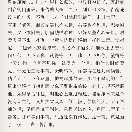
瞿耐庵闻命之后，忙得什么似的，也没有坐轿子，就赶到
制台衙门里来。来传的人是十二点一刻到他公馆，瞿耐庵
没有吃午饭，不到十二点三刻就赶到辕门，走进官厅，一
直坐了老等。谁知左等也不见请，右等也不见请，想要回
去，又不敢回去。肚里饿得难过，只好买些点心充饥。看
看天黑下来，找到一个素来认得的巡捕，托他请示。巡捕
道：“他老人家的脾气，你还不知道么？谁敢上去替你
回！他一天不见你，就得等一天；他十天不见你，就得等
十天；他一个月不见你，就得等一个月。他什么时候要
见，你无论三更半夜，天明鸡叫，你都得在这儿伺候着。
倘若走了，不在这里，他发起脾气来，那可不是玩的！”
原来这巡捕当初也因少拿了瞿耐庵的钱，心上亦很不舒服
他，乐得拿话吓他，叫他心上难过难过。瞿耐庵本来是个
没有志气的，又加太太威风一倒，没了仗腰的人，听了巡
捕的话，早吓得魂不附体，只得诺诺连声，退回官厅子上
静等。那知等到半夜，里边还没有传见。这一夜，竟是坐
了一夜，一直未曾合眼。