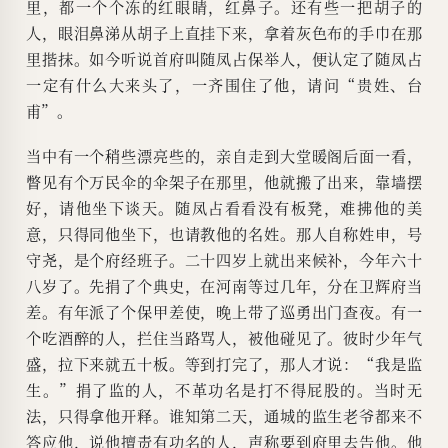
里，都一个个冻的红眼睛，红鼻子。还有些一把胡子的
人，眼泪鼻涕从胡子上直挂下来，拿着灰色布的手巾在那
里揩抹。如今听说首府叫随凤占保举人，便认定了随凤占
一定有什么大来头了，一齐围住了他，请问“贵姓、台
甫”。
当中有一个稍些漂亮些的，亲自走到大堂暖阁后面一看，
瞥见有个万民伞的伞架子在那里，他就搬了出来，靠墙摆
好，请他坐下谈天。随凤占看看没有板凳，难拂他的美
意，只得同他坐下，也请教他的名姓。那人自称姓申，号
守尧，是个府经班子。二十四岁上就出来候补，今年六十
八岁了。先捐了个典史，在河南等过几年，分在卫辉府当
差。有年派了个保甲差使，晚上带了巡勇出门查夜。有一
个吃酒醉的人，拦住当路骂人，被他碰见了。彼时少年气
盛，拉下来就五十板。等到打完了，那人才说：“我是监
生。”捐了监的人，不革功名是打不得屁股的。当时无
法，只得拿他开释。谁知第二天，通城的监生老爷都来不
答应他，说他擅责有功名的人，声称要到府里去告他。他